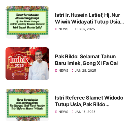
Istri Ir. Husein Latief, Hj. Nur
Wiwik Widayati Tutup Usia.
Pak Rildo Sampaikan
NEWS
FEB 07, 2025
Ucapan Belasungkawa
Pak Rildo: Selamat Tahun
Baru Imlek, Gong Xi Fa Cai
NEWS
JAN 28, 2025
Istri Referee Slamet Widodo
Tutup Usia, Pak Rildo
Sampaikan Ucapan
NEWS
JAN 15, 2025
Belasungkawa