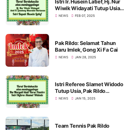
Istri Ir. Husein Latief, Hj. Nur
Wiwik Widayati Tutup Usia.
Pak Rildo Sampaikan
NEWS
FEB 07, 2025
Ucapan Belasungkawa
Pak Rildo: Selamat Tahun
Baru Imlek, Gong Xi Fa Cai
NEWS
JAN 28, 2025
Istri Referee Slamet Widodo
Tutup Usia, Pak Rildo
Sampaikan Ucapan
NEWS
JAN 15, 2025
Belasungkawa
Team Tennis Pak Rildo