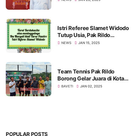
Istri Referee Slamet Widodo
Tutup Usia, Pak Rildo
Sampaikan Ucapan
NEWS
JAN 15, 2025
Belasungkawa
Team Tennis Pak Rildo
Borong Gelar Juara di Kota
Atlas
BAVETI
JAN 02, 2025
POPULAR POSTS