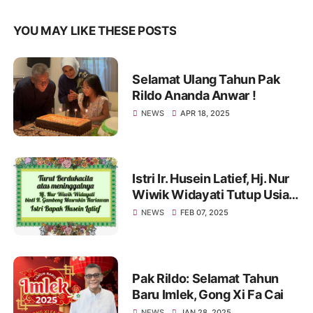
YOU MAY LIKE THESE POSTS
Selamat Ulang Tahun Pak
Rildo Ananda Anwar !
NEWS
APR 18, 2025
Istri Ir. Husein Latief, Hj. Nur
Wiwik Widayati Tutup Usia.
Pak Rildo Sampaikan
NEWS
FEB 07, 2025
Ucapan Belasungkawa
Pak Rildo: Selamat Tahun
Baru Imlek, Gong Xi Fa Cai
NEWS
JAN 28, 2025