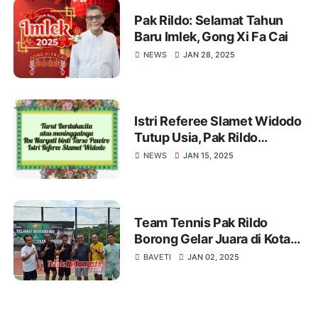
Pak Rildo: Selamat Tahun
Baru Imlek, Gong Xi Fa Cai
NEWS
JAN 28, 2025
Istri Referee Slamet Widodo
Tutup Usia, Pak Rildo
Sampaikan Ucapan
NEWS
JAN 15, 2025
Belasungkawa
Team Tennis Pak Rildo
Borong Gelar Juara di Kota
Atlas
BAVETI
JAN 02, 2025