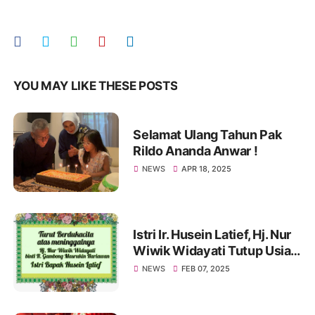
YOU MAY LIKE THESE POSTS
Selamat Ulang Tahun Pak
Rildo Ananda Anwar !
NEWS
APR 18, 2025
Istri Ir. Husein Latief, Hj. Nur
Wiwik Widayati Tutup Usia.
Pak Rildo Sampaikan
NEWS
FEB 07, 2025
Ucapan Belasungkawa