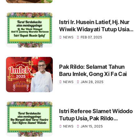
Istri Ir. Husein Latief, Hj. Nur
Wiwik Widayati Tutup Usia.
Pak Rildo Sampaikan
NEWS
FEB 07, 2025
Ucapan Belasungkawa
Pak Rildo: Selamat Tahun
Baru Imlek, Gong Xi Fa Cai
NEWS
JAN 28, 2025
Istri Referee Slamet Widodo
Tutup Usia, Pak Rildo
Sampaikan Ucapan
NEWS
JAN 15, 2025
Belasungkawa