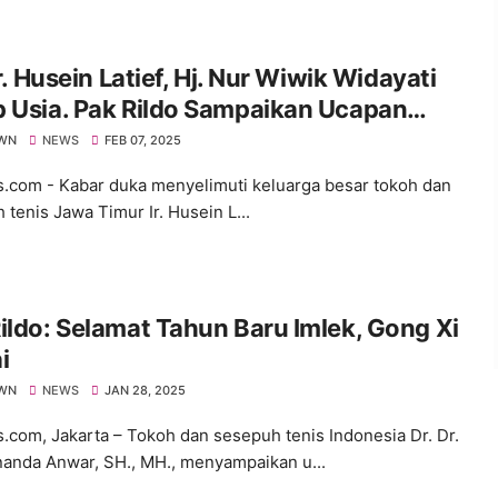
 Ir. Husein Latief, Hj. Nur Wiwik Widayati
 Usia. Pak Rildo Sampaikan Ucapan
sungkawa
WN
NEWS
FEB 07, 2025
s.com - Kabar duka menyelimuti keluarga besar tokoh dan
 tenis Jawa Timur Ir. Husein L...
ildo: Selamat Tahun Baru Imlek, Gong Xi
i
WN
NEWS
JAN 28, 2025
s.com, Jakarta – Tokoh dan sesepuh tenis Indonesia Dr. Dr.
nanda Anwar, SH., MH., menyampaikan u...