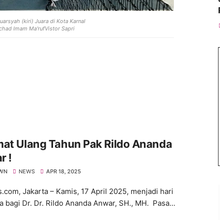
uarsyah (kiri) Juara di Kota Karnal
chad Imam Ma'rufVistor Sapri
mat Ulang Tahun Pak Rildo Ananda
r !
WN
NEWS
APR 18, 2025
s.com, Jakarta – Kamis, 17 April 2025, menjadi hari
a bagi Dr. Dr. Rildo Ananda Anwar, SH., MH. Pasa...