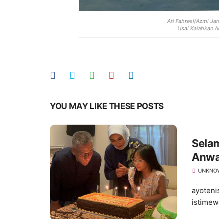
Ari Fahresi/Azmi Jan
Usai Kalahkan A
YOU MAY LIKE THESE POSTS
Sela
Anwa
UNKNO
ayoteni
istimew