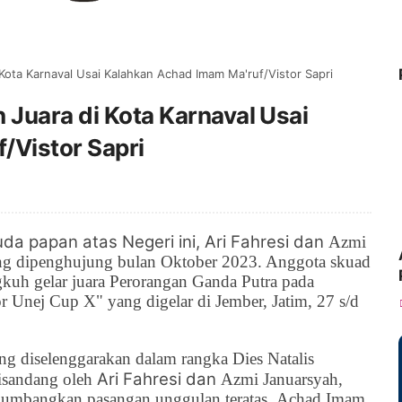
 Kota Karnaval Usai Kalahkan Achad Imam Ma'ruf/Vistor Sapri
 Juara di Kota Karnaval Usai
/Vistor Sapri
a papan atas Negeri ini, Ari Fahresi dan
Azmi
lang dipenghujung bulan Oktober 2023. Anggota skuad
gkuh gelar juara
Perorangan Ganda Putra pada
r Unej Cup X" yang digelar di
Jember, Jatim,
27 s/d
yang diselenggarakan dalam rangka
Dies Natalis
Ari Fahresi dan
isandang oleh
Azmi Januarsyah,
numbangkan pasangan unggulan teratas,
Achad Imam