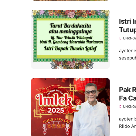
Istri
Tutup
Bela
UNKNO
ayoteni
sesepuh
Pak R
Fa Ca
UNKNO
ayoteni
Rildo A