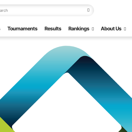
s
Tournaments
Results
Rankings
About Us