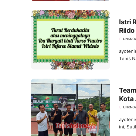
Istri
Rild
UNKNO
ayoteni
Tenis Na
Team 
Kota 
UNKNO
ayoteni
ini, Sut