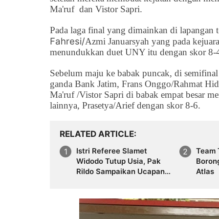
Ma'ruf dan Vistor Sapri.
Pada laga final yang dimainkan di lapangan
Fahresi/
Azmi Januarsyah yang pada kejuara
menundukkan duet UNY itu dengan skor 8-
Sebelum maju ke babak puncak, di semifina
ganda Bank Jatim, Frans Onggo/
Rahmat Hid
Ma'ruf /Vistor Sapri di babak empat besar 
lainnya,
Prasetya/Arief dengan skor 8-6.
RELATED ARTICLE
Istri Referee Slamet
Team 
Widodo Tutup Usia, Pak
Borong
Rildo Sampaikan Ucapan
Atlas
Belasungkawa