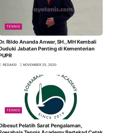
TENNIS
Dr. Rildo Ananda Anwar, SH., MH Kembali
Duduki Jabatan Penting di Kementerian
PUPR
REDAKSI
NOVEMBER 25, 2020
TENNIS
Dibesut Pelatih Sarat Pengalaman,
Soerabaja Tennis Academy Bertekad Cetak