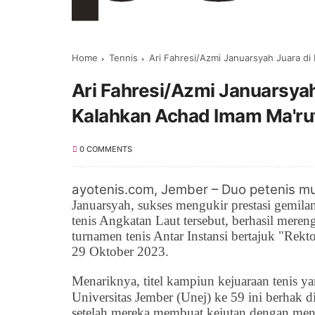
Home
Tennis
Ari Fahresi/Azmi Januarsyah Juara di
Ari Fahresi/Azmi Januarsyah
Kalahkan Achad Imam Ma'ruf
0 COMMENTS
ayotenis.com,
Jember
–
Duo petenis mud
Januarsyah, sukses mengukir prestasi gemi
tenis Angkatan Laut tersebut, berhasil meren
turnamen tenis Antar
Instansi bertajuk "
Rekto
29 Oktober 2023.
Menariknya, titel kampiun kejuaraan tenis 
Universitas Jember (Unej) ke 59 ini
berhak d
setelah mereka membuat kejutan dengan me