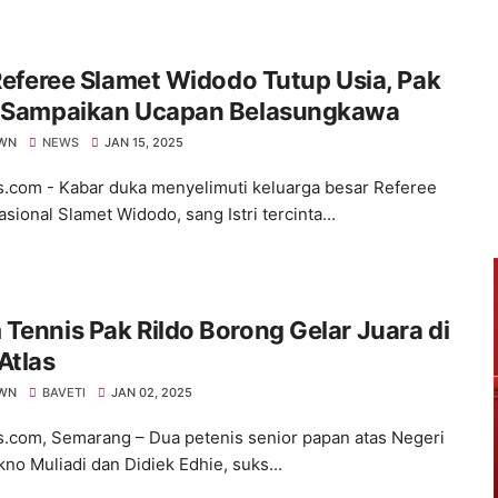
 Referee Slamet Widodo Tutup Usia, Pak
o Sampaikan Ucapan Belasungkawa
WN
NEWS
JAN 15, 2025
s.com - Kabar duka menyelimuti keluarga besar Referee
sional Slamet Widodo, sang Istri tercinta...
Tennis Pak Rildo Borong Gelar Juara di
Atlas
WN
BAVETI
JAN 02, 2025
s.com, Semarang – Dua petenis senior papan atas Negeri
ikno Muliadi dan Didiek Edhie, suks...