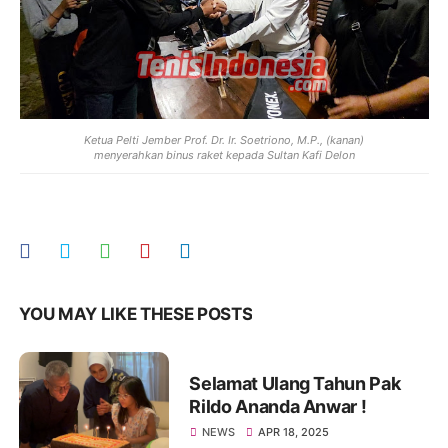
Ketua Pelti Jember Prof. Dr. Ir. Soetriono, M.P., (kanan)
menyerahkan binus raket kepada Sultan Kafi Delon
YOU MAY LIKE THESE POSTS
Selamat Ulang Tahun Pak
Rildo Ananda Anwar !
NEWS
APR 18, 2025