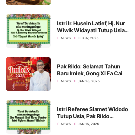
Istri Ir. Husein Latief, Hj. Nur
Wiwik Widayati Tutup Usia.
Pak Rildo Sampaikan
NEWS
FEB 07, 2025
Ucapan Belasungkawa
Pak Rildo: Selamat Tahun
Baru Imlek, Gong Xi Fa Cai
NEWS
JAN 28, 2025
Istri Referee Slamet Widodo
Tutup Usia, Pak Rildo
Sampaikan Ucapan
NEWS
JAN 15, 2025
Belasungkawa