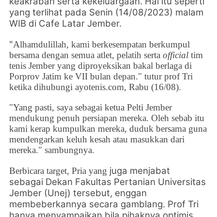
keakraban serta kekeluargaan. Hal itu seperti
yang terlihat pada Senin (14/08/2023) malam
WIB di Cafe Latar Jember.
"
Alhamdulillah, kami berkesempatan berkumpul
bersama dengan semua atlet, pelatih serta
official
tim
tenis Jember yang diproyeksikan bakal berlaga di
Porprov Jatim ke VII bulan depan." tutur prof Tri
ketika dihubungi ayotenis.com, Rabu (16/08).
"Yang pasti, saya sebagai ketua Pelti Jember
mendukung penuh persiapan mereka. Oleh sebab itu
kami kerap kumpulkan mereka, duduk bersama guna
mendengarkan keluh kesah atau masukkan dari
mereka." sambungnya.
juga menjabat
Berbicara target,
Pria yang
sebagai
Dekan Fakultas Pertanian Universitas
Jember (Unej) tersebut, enggan
membeberkannya secara gamblang. Prof Tri
hanya menyampaikan bila pihaknya optimis