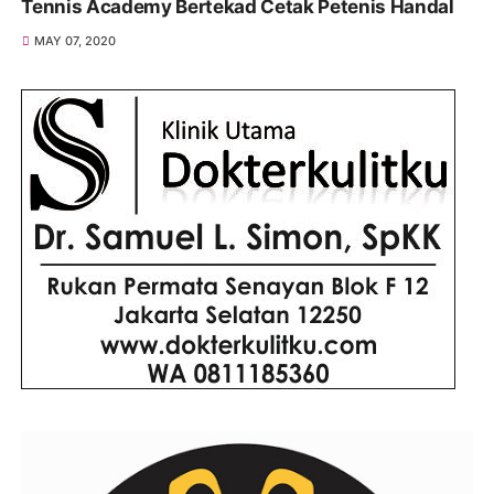
Tennis Academy Bertekad Cetak Petenis Handal
MAY 07, 2020