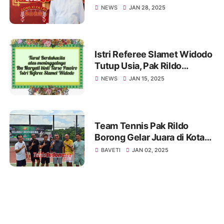
NEWS
JAN 28, 2025
Istri Referee Slamet Widodo
Tutup Usia, Pak Rildo
Sampaikan Ucapan
NEWS
JAN 15, 2025
Belasungkawa
Team Tennis Pak Rildo
Borong Gelar Juara di Kota
Atlas
BAVETI
JAN 02, 2025