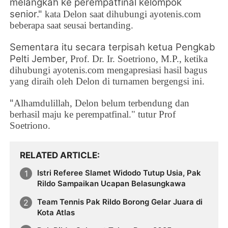
melangkah ke perempatfinal kelompok
senior."
kata Delon saat dihubungi ayotenis.com
beberapa saat seusai bertanding.
Sementara itu secara terpisah ketua Pengkab
Pelti Jember,
Prof. Dr. Ir. Soetriono, M.P., ketika
dihubungi ayotenis.com mengapresiasi hasil bagus
yang diraih oleh Delon di turnamen bergengsi ini.
"
Alhamdulillah, Delon belum terbendung dan
berhasil maju ke perempatfinal."
tutur Prof
Soetriono.
RELATED ARTICLE
Istri Referee Slamet Widodo Tutup Usia, Pak
Rildo Sampaikan Ucapan Belasungkawa
Team Tennis Pak Rildo Borong Gelar Juara di
Kota Atlas