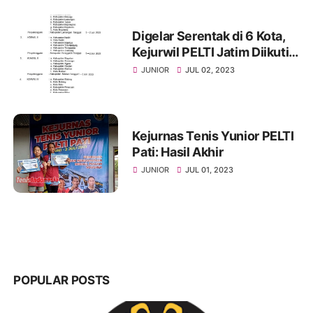
Digelar Serentak di 6 Kota,
Kejurwil PELTI Jatim Diikuti
Ratusan Petenis Yunior
JUNIOR
JUL 02, 2023
Kejurnas Tenis Yunior PELTI
Pati: Hasil Akhir
JUNIOR
JUL 01, 2023
POPULAR POSTS