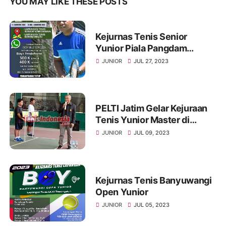
YOU MAY LIKE THESE POSTS
Kejurnas Tenis Senior
Yunior Piala Pangdam
V/Brawijaya
JUNIOR
JUL 27, 2023
PELTI Jatim Gelar Kejuraan
Tenis Yunior Master di
Ponorogo
JUNIOR
JUL 09, 2023
Kejurnas Tenis Banyuwangi
Open Yunior
JUNIOR
JUL 05, 2023