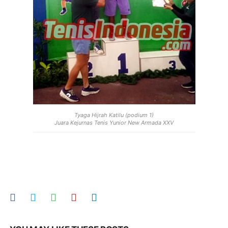
Tyaga Hijrah Katilu (podium 1)
Juara Kejurnas Tenis Yunior New Armada XXV