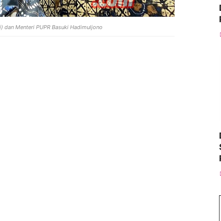
ri) dan Menteri PUPR Basuki Hadimuljono