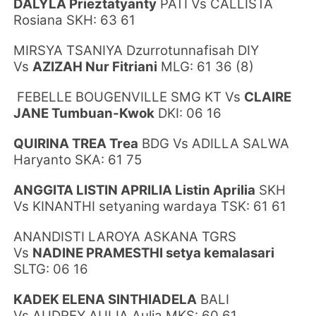
DALYLA Prieztatyanty
PATI Vs CALLISTA
Rosiana SKH: 63 61
MIRSYA TSANIYA Dzurrotunnafisah DIY
Vs
AZIZAH Nur Fitriani
MLG: 61 36 (8)
FEBELLE BOUGENVILLE SMG KT Vs
CLAIRE
JANE Tumbuan-Kwok
DKI: 06 16
QUIRINA TREA Trea
BDG Vs ADILLA SALWA
Haryanto SKA: 61 75
ANGGITA LISTIN APRILIA
Listin Aprilia
SKH
Vs KINANTHI setyaning wardaya TSK: 61 61
ANANDISTI LAROYA ASKANA TGRS
Vs
NADINE PRAMESTHI
setya kemalasari
SLTG: 06 16
KADEK ELENA SINTHIADELA
BALI
Vs AUDREY AULIA Aulia MKS: 60 61