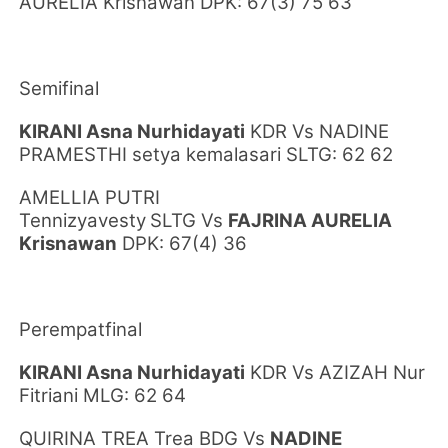
AURELIA Krisnawan
DPK: 67(3) 75 63
Semifinal
KIRANI Asna Nurhidayati
KDR
Vs
NADINE
PRAMESTHI
setya kemalasari SLTG: 62 62
AMELLIA PUTRI
Tennizyavesty
SLTG
Vs
FAJRINA AURELIA
Krisnawan
DPK: 67(4) 36
Perempatfinal
KIRANI Asna Nurhidayati
KDR Vs
AZIZAH Nur
Fitriani MLG: 62 64
QUIRINA TREA Trea BDG Vs
NADINE