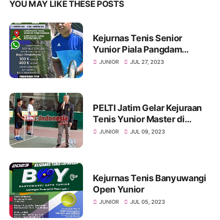
YOU MAY LIKE THESE POSTS
Kejurnas Tenis Senior
Yunior Piala Pangdam
V/Brawijaya
JUNIOR
JUL 27, 2023
PELTI Jatim Gelar Kejuraan
Tenis Yunior Master di
Ponorogo
JUNIOR
JUL 09, 2023
Kejurnas Tenis Banyuwangi
Open Yunior
JUNIOR
JUL 05, 2023