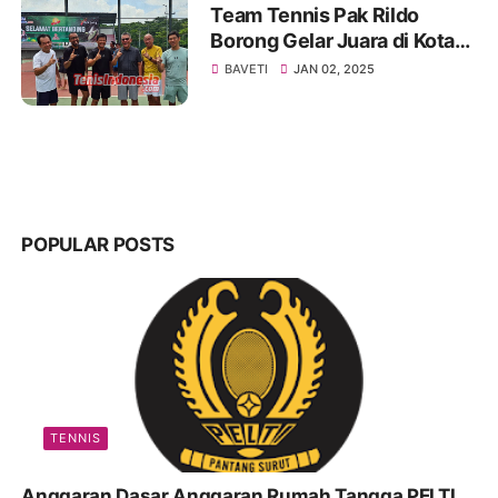
Team Tennis Pak Rildo
Borong Gelar Juara di Kota
Atlas
BAVETI
JAN 02, 2025
POPULAR POSTS
TENNIS
Anggaran Dasar Anggaran Rumah Tangga PELTI