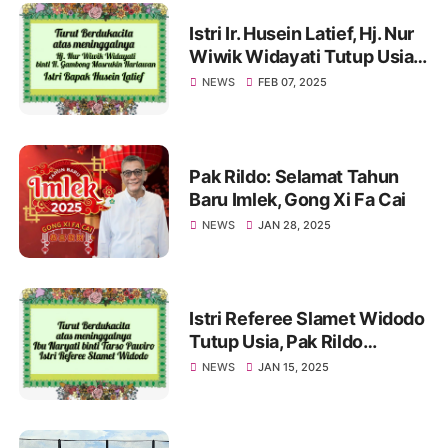
Istri Ir. Husein Latief, Hj. Nur
Wiwik Widayati Tutup Usia.
Pak Rildo Sampaikan
NEWS
FEB 07, 2025
Ucapan Belasungkawa
Pak Rildo: Selamat Tahun
Baru Imlek, Gong Xi Fa Cai
NEWS
JAN 28, 2025
Istri Referee Slamet Widodo
Tutup Usia, Pak Rildo
Sampaikan Ucapan
NEWS
JAN 15, 2025
Belasungkawa