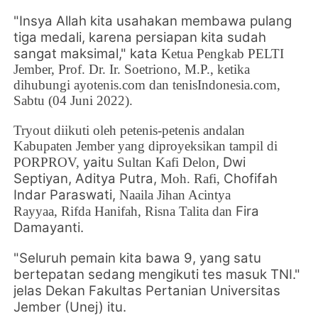
"I
nsya Allah k
ita usahakan membawa pulang
tiga medali, karena persiapan kita sudah
sangat maksimal," kata
Ketua
Pengkab
PELTI
Jember,
Prof. Dr. Ir. Soetriono, M.P., ketika
dihubungi ayotenis.com dan tenisIndonesia.com,
Sabtu (04 Juni 2022).
Tryout diikuti oleh petenis-petenis andalan
Kabupaten Jember yang diproyeksikan tampil di
yaitu
,
Dwi
PORPROV,
Sultan Kafi Delon
Septiyan,
Aditya Putra
,
Chofifah
Moh. Rafi,
Indar Paraswati,
Naaila Jihan Acintya
Fira
Rayyaa,
Rifda Hanifah,
Risna Talita dan
Damayanti.
"Seluruh pemain kita bawa 9, yang satu
bertepatan sedang mengikuti tes masuk TNI."
jelas
Dekan Fakultas Pertanian Universitas
Jember (Unej) itu.