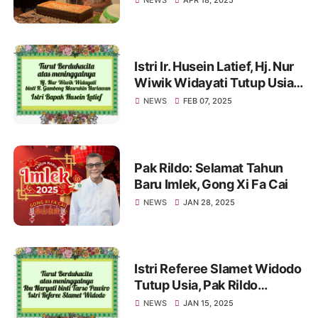
Istri Ir. Husein Latief, Hj. Nur
Wiwik Widayati Tutup Usia.
Pak Rildo Sampaikan
NEWS
FEB 07, 2025
Ucapan Belasungkawa
Pak Rildo: Selamat Tahun
Baru Imlek, Gong Xi Fa Cai
NEWS
JAN 28, 2025
Istri Referee Slamet Widodo
Tutup Usia, Pak Rildo
Sampaikan Ucapan
NEWS
JAN 15, 2025
Belasungkawa