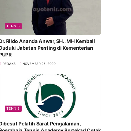
TENNIS
Dr. Rildo Ananda Anwar, SH., MH Kembali
Duduki Jabatan Penting di Kementerian
PUPR
REDAKSI
NOVEMBER 25, 2020
TENNIS
Dibesut Pelatih Sarat Pengalaman,
Soerabaja Tennis Academy Bertekad Cetak