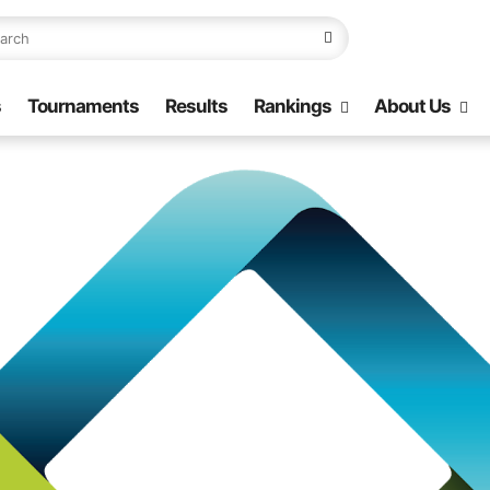
s
Tournaments
Results
Rankings
About Us