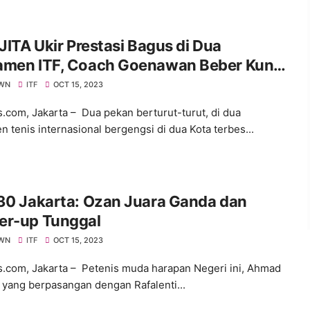
 JITA Ukir Prestasi Bagus di Dua
amen ITF, Coach Goenawan Beber Kunci
es
WN
ITF
OCT 15, 2023
s.com, Jakarta – Dua pekan berturut-turut, di dua
n tenis internasional bergengsi di dua Kota terbes...
30 Jakarta: Ozan Juara Ganda dan
er-up Tunggal
WN
ITF
OCT 15, 2023
s.com, Jakarta – Petenis muda harapan Negeri ini, Ahmad
 yang berpasangan dengan Rafalenti...