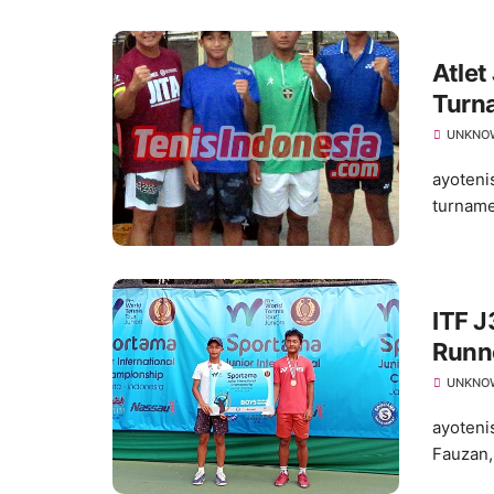
Atlet
Turn
Suks
UNKNO
ayoteni
turname
ITF J
Runn
UNKNO
ayoteni
Fauzan,