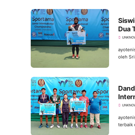
Siswi
Dua T
UNKNO
ayoteni
oleh Sr
Dandi
Inter
UNKNO
ayotenis
terbaik 