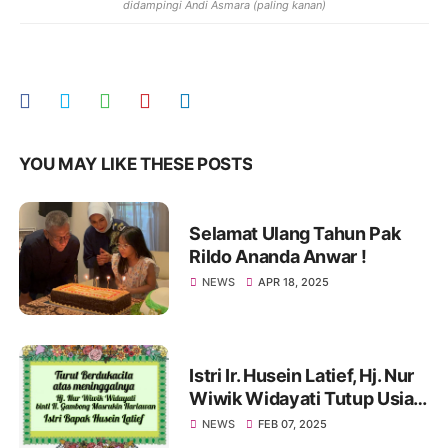
didampingi Andi Asmara (paling kanan)
YOU MAY LIKE THESE POSTS
Selamat Ulang Tahun Pak
Rildo Ananda Anwar !
NEWS
APR 18, 2025
Istri Ir. Husein Latief, Hj. Nur
Wiwik Widayati Tutup Usia.
Pak Rildo Sampaikan
NEWS
FEB 07, 2025
Ucapan Belasungkawa