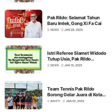
Pak Rildo: Selamat Tahun
Baru Imlek, Gong Xi Fa Cai
NEWS
JAN 28, 2025
Istri Referee Slamet Widodo
Tutup Usia, Pak Rildo
Sampaikan Ucapan
NEWS
JAN 15, 2025
Belasungkawa
Team Tennis Pak Rildo
Borong Gelar Juara di Kota
Atlas
BAVETI
JAN 02, 2025