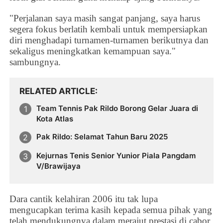
"Perjalanan saya masih sangat panjang, saya harus
segera fokus berlatih kembali untuk mempersiapkan
diri menghadapi turnamen-turnamen berikutnya dan
sekaligus meningkatkan kemampuan saya."
sambungnya.
RELATED ARTICLE
Team Tennis Pak Rildo Borong Gelar Juara di
Kota Atlas
Pak Rildo: Selamat Tahun Baru 2025
Kejurnas Tenis Senior Yunior Piala Pangdam
V/Brawijaya
Dara cantik kelahiran 2006 itu tak lupa
mengucapkan terima kasih kepada semua pihak yang
telah mendukungnya dalam merajut prestasi di cabor