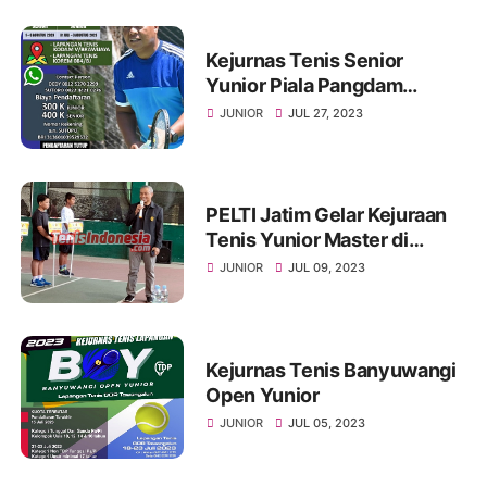
Kejurnas Tenis Senior
Yunior Piala Pangdam
V/Brawijaya
JUNIOR
JUL 27, 2023
PELTI Jatim Gelar Kejuraan
Tenis Yunior Master di
Ponorogo
JUNIOR
JUL 09, 2023
Kejurnas Tenis Banyuwangi
Open Yunior
JUNIOR
JUL 05, 2023