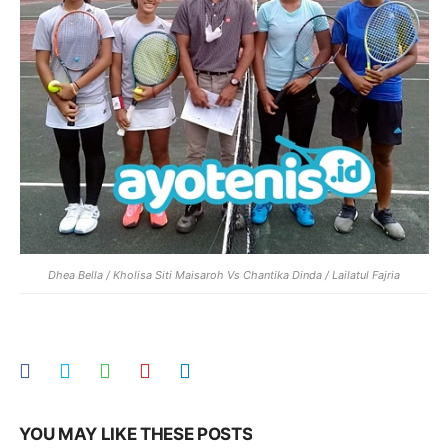
Dhea Bella / Kholisa Siti Maisaroh Vs Chantika Dinda / Lailatul Fajria
YOU MAY LIKE THESE POSTS