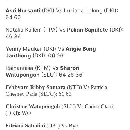
Asri Nursanti
(DKI) Vs Luciana Lolong (DKI):
64 60
Natalia Kallem (PPA) Vs
Polian Sapulete
(DKI):
46 36
Yenny Maukar (DKI) Vs
Angie Bong
Janthong
(DKI): 06 06
Raihannisa (KTM) Vs
Sharon
Watupongoh
(SLU): 64 26 36
Febbyaro Ribby Santara
(NTB) Vs Patricia
Chesney Paria (SLTG): 61 63
Christine Watupongoh
(SLU) Vs Carina Otani
(DKI): WO
Fitriani Sabatini
(DKI) Vs Bye