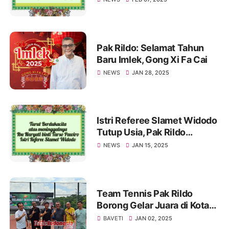
Ucapan Belasungkawa
Pak Rildo: Selamat Tahun
Baru Imlek, Gong Xi Fa Cai
NEWS
JAN 28, 2025
Istri Referee Slamet Widodo
Tutup Usia, Pak Rildo
Sampaikan Ucapan
NEWS
JAN 15, 2025
Belasungkawa
Team Tennis Pak Rildo
Borong Gelar Juara di Kota
Atlas
BAVETI
JAN 02, 2025