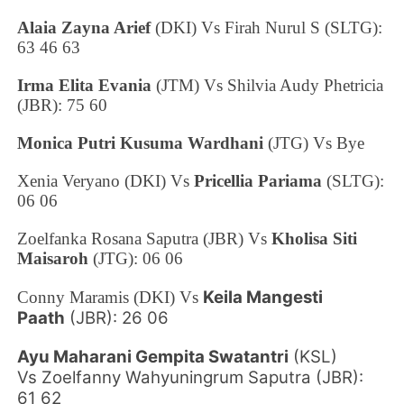
Alaia Zayna Arief
(DKI) Vs Firah Nurul S (SLTG):
63 46 63
Irma Elita Evania
(JTM) Vs Shilvia Audy Phetricia
(JBR): 75 60
Monica Putri Kusuma Wardhani
(JTG) Vs Bye
Xenia Veryano (DKI) Vs
Pricellia Pariama
(SLTG):
06 06
Zoelfanka Rosana Saputra (JBR) Vs
Kholisa Siti
Maisaroh
(JTG): 06 06
Keila Mangesti
Conny Maramis (DKI) Vs
Paath
(JBR): 26 06
Ayu Maharani Gempita Swatantri
(KSL)
Vs
Zoelfanny Wahyuningrum Saputra (JBR):
61 62