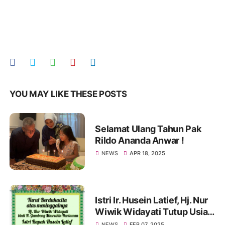
YOU MAY LIKE THESE POSTS
Selamat Ulang Tahun Pak
Rildo Ananda Anwar !
NEWS
APR 18, 2025
Istri Ir. Husein Latief, Hj. Nur
Wiwik Widayati Tutup Usia.
Pak Rildo Sampaikan
NEWS
FEB 07, 2025