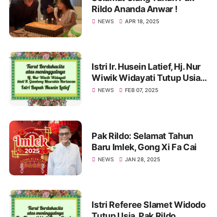
Rildo Ananda Anwar !
NEWS
APR 18, 2025
Istri Ir. Husein Latief, Hj. Nur
Wiwik Widayati Tutup Usia.
Pak Rildo Sampaikan
NEWS
FEB 07, 2025
Ucapan Belasungkawa
Pak Rildo: Selamat Tahun
Baru Imlek, Gong Xi Fa Cai
NEWS
JAN 28, 2025
Istri Referee Slamet Widodo
Tutup Usia, Pak Rildo