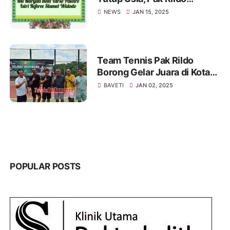
Sampaikan Ucapan
NEWS
JAN 15, 2025
Belasungkawa
Team Tennis Pak Rildo
Borong Gelar Juara di Kota
Atlas
BAVETI
JAN 02, 2025
POPULAR POSTS