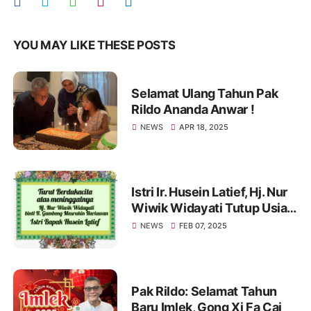
YOU MAY LIKE THESE POSTS
Selamat Ulang Tahun Pak
Rildo Ananda Anwar !
NEWS
APR 18, 2025
Istri Ir. Husein Latief, Hj. Nur
Wiwik Widayati Tutup Usia.
Pak Rildo Sampaikan
NEWS
FEB 07, 2025
Ucapan Belasungkawa
Pak Rildo: Selamat Tahun
Baru Imlek, Gong Xi Fa Cai