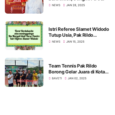
NEWS
JAN 28, 2025
Istri Referee Slamet Widodo
Tutup Usia, Pak Rildo
Sampaikan Ucapan
NEWS
JAN 15, 2025
Belasungkawa
Team Tennis Pak Rildo
Borong Gelar Juara di Kota
Atlas
BAVETI
JAN 02, 2025