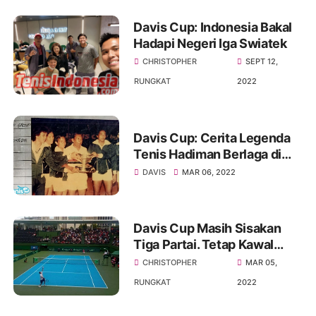
Indonesia
Davis Cup: Indonesia Bakal
Hadapi Negeri Iga Swiatek
CHRISTOPHER
SEPT 12,
RUNGKAT
2022
Davis Cup: Cerita Legenda
Tenis Hadiman Berlaga di
Grup Dunia
DAVIS
MAR 06, 2022
Davis Cup Masih Sisakan
Tiga Partai. Tetap Kawal
Perjuangan Garuda Tenis
CHRISTOPHER
MAR 05,
Merah Putih !
RUNGKAT
2022