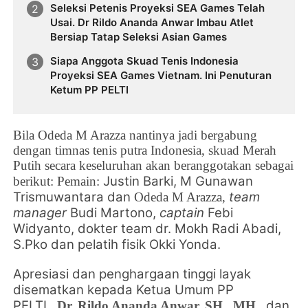
Seleksi Petenis Proyeksi SEA Games Telah
Usai. Dr Rildo Ananda Anwar Imbau Atlet
Bersiap Tatap Seleksi Asian Games
Siapa Anggota Skuad Tenis Indonesia
Proyeksi SEA Games Vietnam. Ini Penuturan
Ketum PP PELTI
Bila
Odeda M Arazza nantinya jadi bergabung
dengan timnas tenis putra Indonesia, skuad Merah
Putih secara keseluruhan akan beranggotakan sebagai
Justin Barki,
M Gunawan
berikut: Pemain:
Trismuwantara dan
team
Odeda M Arazza,
manager
Budi Martono,
captain
Febi
Widyanto, dokter team dr. Mokh Radi Abadi,
S.Pko dan pelatih fisik Okki Yonda.
Apresiasi dan penghargaan tinggi layak
disematkan kepada Ketua Umum PP
PELTI
,
dan
Dr. Rildo Ananda Anwar, SH., MH.
,