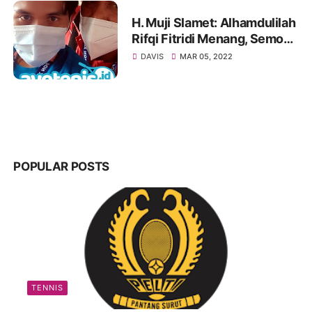
H. Muji Slamet: Alhamdulilah
Rifqi Fitridi Menang, Semoga
Team Davis Cup Indonesia
DAVIS
MAR 05, 2022
Menang atas Venezuela
POPULAR POSTS
TENNIS