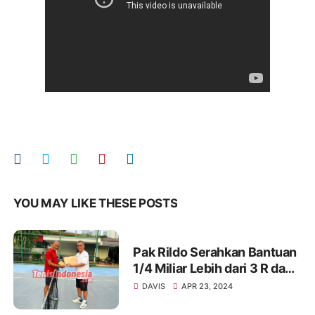
YOU MAY LIKE THESE POSTS
Pak Rildo Serahkan Bantuan
1/4 Miliar Lebih dari 3 R dan
H. Djan Faridz untuk Timnas
DAVIS
APR 23, 2024
Davis Cup - BJK Cup Yunior