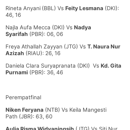
Rineta Anyani
(BBL) Vs
Feity Lesmana
(DKI)
:
46, 16
Najla Aufa Mecca
(DKI)
Vs
Nadya
Syarifah
(PBR)
: 06, 06
Freya Athallah Zayyan
(JTG)
Vs
T. Naura Nur
Azizah
(RIAU): 26, 16
Daniela Clara Suryapranata
(DKI)
Vs
Kd. Gita
Purnami
(PBR)
: 36, 46
Perempatfinal
Niken Feryana
(NTB)
Vs
Keila Mangesti
Path
(JBR)
: 63, 60
Aulia Risma Widyaningsih
(JTG)
Vs
Siti Nur