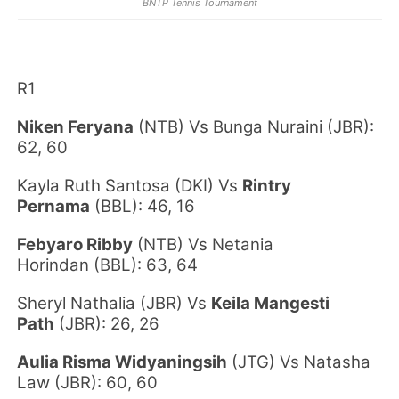
BNTP Tennis Tournament
R1
Niken Feryana
(NTB) Vs Bunga Nuraini (JBR):
62, 60
Kayla Ruth Santosa (DKI) Vs
Rintry
Pernama
(BBL): 46, 16
Febyaro Ribby
(NTB)
Vs Netania
Horindan
(BBL)
: 63, 64
Sheryl Nathalia
(JBR)
Vs
Keila Mangesti
Path
(JBR)
: 26, 26
Aulia Risma Widyaningsih
(JTG) Vs Natasha
Law
(JBR)
: 60, 60