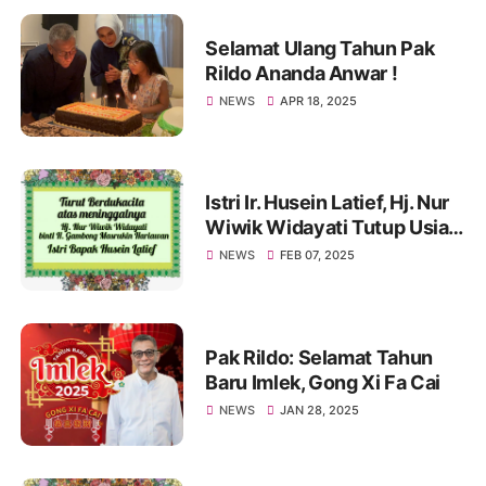
Selamat Ulang Tahun Pak
Rildo Ananda Anwar !
NEWS
APR 18, 2025
Istri Ir. Husein Latief, Hj. Nur
Wiwik Widayati Tutup Usia.
Pak Rildo Sampaikan
NEWS
FEB 07, 2025
Ucapan Belasungkawa
Pak Rildo: Selamat Tahun
Baru Imlek, Gong Xi Fa Cai
NEWS
JAN 28, 2025