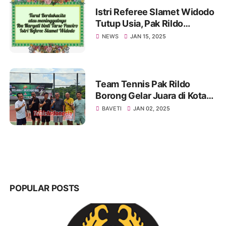
Istri Referee Slamet Widodo
Tutup Usia, Pak Rildo
Sampaikan Ucapan
NEWS
JAN 15, 2025
Belasungkawa
Team Tennis Pak Rildo
Borong Gelar Juara di Kota
Atlas
BAVETI
JAN 02, 2025
POPULAR POSTS