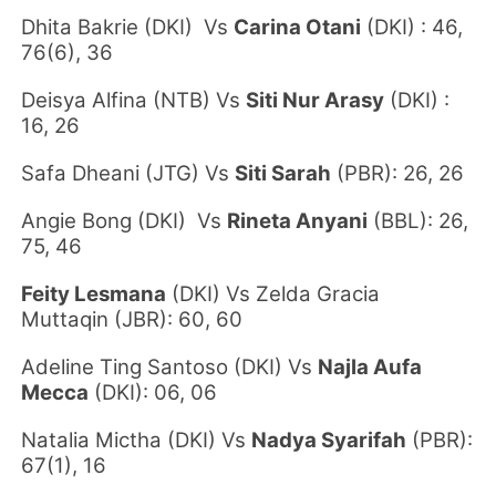
Dhita Bakrie
(DKI)
Vs
Carina Otani
(DKI)
: 46,
76(6), 36
Deisya Alfina
(NTB)
Vs
Siti Nur Arasy
(DKI)
:
16, 26
Safa Dheani
(JTG)
Vs
Siti Sarah
(PBR): 26, 26
Angie Bong
(DKI)
Vs
Rineta Anyani
(BBL)
: 26,
75, 46
Feity Lesmana
(DKI)
Vs Zelda Gracia
Muttaqin
(JBR)
: 60, 60
Adeline Ting Santoso
(DKI)
Vs
Najla Aufa
Mecca
(DKI)
: 06, 06
Natalia Mictha
(DKI)
Vs
Nadya Syarifah
(PBR)
:
67(1), 16