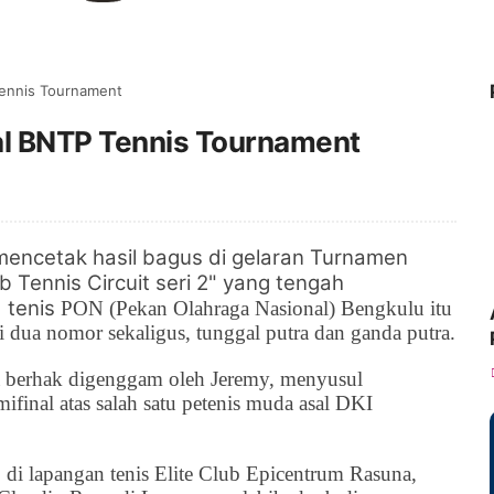
Tennis Tournament
al BNTP Tennis Tournament
encetak hasil bagus di gelaran
Turnamen
b Tennis Circuit seri 2" yang tengah
 tenis
PON (Pekan Olahraga Nasional) Bengkulu itu
 dua nomor sekaligus, tunggal putra dan ganda putra.
 berhak digenggam oleh Jeremy, menyusul
final atas salah satu petenis muda asal DKI
,
di lapangan tenis Elite Club Epicentrum Rasuna,