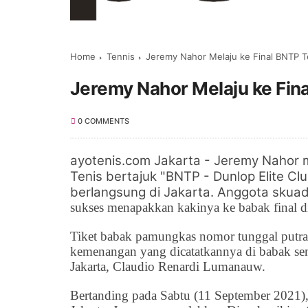
Home
Tennis
Jeremy Nahor Melaju ke Final BNTP 
Jeremy Nahor Melaju ke Fin
0 COMMENTS
ayotenis.com Jakarta
-
Jeremy Nahor m
Tenis bertajuk "BNTP - Dunlop Elite Clu
berlangsung di Jakarta. Anggota skuad
sukses menapakkan kakinya ke babak final di
Tiket babak pamungkas nomor tunggal putra
kemenangan yang dicatatkannya di babak semi
Jakarta,
Claudio Renardi Lumanauw.
Bertanding pada Sabtu (11 September 2021)