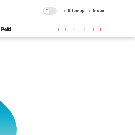
Sitemap
Index
Pelti