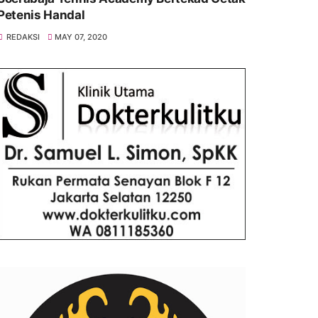
Petenis Handal
REDAKSI
MAY 07, 2020