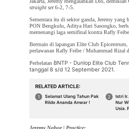
Jakarta, Jeremy mengalahkan Dio, demikian
straight set
6-2, 7-5.
Sementara itu di sektor ganda, Jeremy yang
PON Bengkulu, Aditya Hari Sasongko, berh
memenangi laga semifinal kontra
Rafly Feibe
Bermain di lapangan
Elite Club Epicentrum,
perlawanan
Rafly Feibe /
Muhammad Rizal dal
BNTP - Dunlop Elite Club Tenn
Perhelatan
tanggal 8 s/d 12 September 2021.
RELATED ARTICLE
Selamat Ulang Tahun Pak
Istri I
Rildo Ananda Anwar !
Nur W
Usia. 
Ucapa
Jeremy Nahor | Practice: