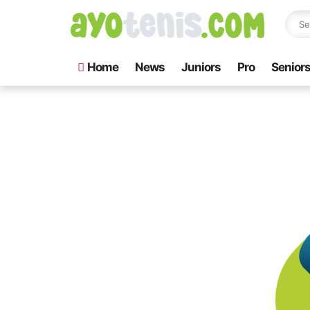
Home
News
Juniors
Pro
Senior