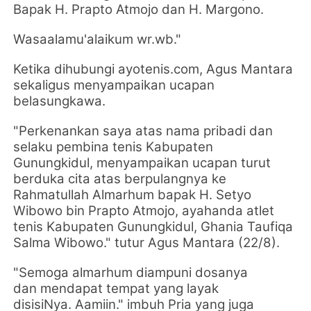
Bapak H. Prapto Atmojo dan H. Margono.
Wasaalamu'alaikum wr.wb."
Ketika dihubungi ayotenis.com, Agus Mantara
sekaligus menyampaikan ucapan
belasungkawa.
"Perkenankan saya atas nama pribadi dan
selaku pembina tenis Kabupaten
Gunungkidul,
menyampaikan ucapan turut
berduka cita atas berpulangnya
ke
Rahmatullah Almarhum bapak
H. Setyo
Wibowo bin Prapto Atmojo
, ayahanda
atlet
tenis Kabupaten Gunungkidul,
Ghania Taufiqa
Salma Wibowo
." tutur Agus Mantara (22/8).
"Semoga almarhum diampuni dosanya
dan
mendapat tempat yang layak
disisiNya.
Aamiin." imbuh Pria yang juga