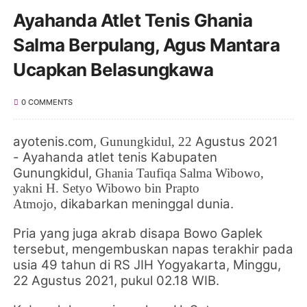
Ayahanda Atlet Tenis Ghania
Salma Berpulang, Agus Mantara
Ucapkan Belasungkawa
0 COMMENTS
ayotenis.com,
Agustus 2021
Gunungkidul
, 22
-
Ayahanda atlet tenis Kabupaten
Gunungkidul,
Ghania Taufiqa Salma Wibowo
,
yakni
H. Setyo Wibowo bin Prapto
dikabarkan meninggal dunia.
Atmojo,
Pria yang juga akrab disapa
Bowo Gaplek
tersebut,
mengembuskan napas terakhir pada
usia 49 tahun di
RS JIH Yogyakarta
,
Minggu,
22 Agustus 2021,
pukul 02.18 WIB.