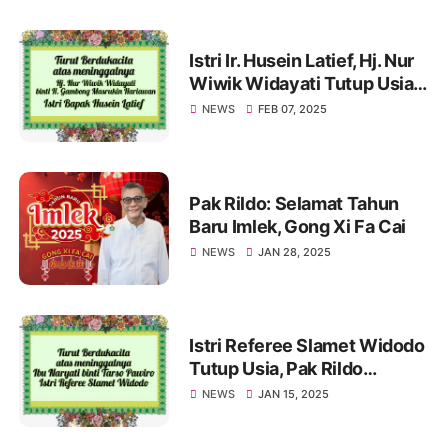
Istri Ir. Husein Latief, Hj. Nur
Wiwik Widayati Tutup Usia.
Pak Rildo Sampaikan
NEWS
FEB 07, 2025
Ucapan Belasungkawa
Pak Rildo: Selamat Tahun
Baru Imlek, Gong Xi Fa Cai
NEWS
JAN 28, 2025
Istri Referee Slamet Widodo
Tutup Usia, Pak Rildo
Sampaikan Ucapan
NEWS
JAN 15, 2025
Belasungkawa