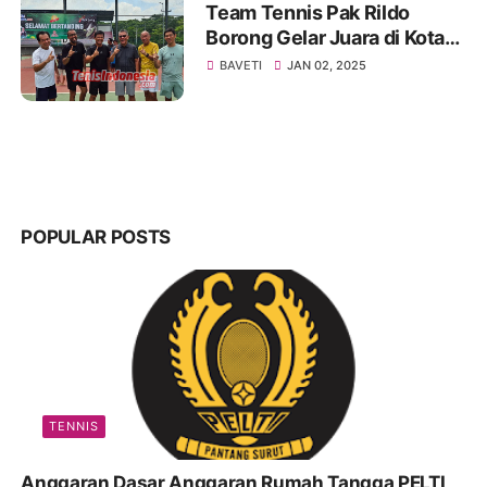
Team Tennis Pak Rildo
Borong Gelar Juara di Kota
Atlas
BAVETI
JAN 02, 2025
POPULAR POSTS
TENNIS
Anggaran Dasar Anggaran Rumah Tangga PELTI