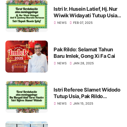
Istri Ir. Husein Latief, Hj. Nur
Wiwik Widayati Tutup Usia.
Pak Rildo Sampaikan
NEWS
FEB 07, 2025
Ucapan Belasungkawa
Pak Rildo: Selamat Tahun
Baru Imlek, Gong Xi Fa Cai
NEWS
JAN 28, 2025
Istri Referee Slamet Widodo
Tutup Usia, Pak Rildo
Sampaikan Ucapan
NEWS
JAN 15, 2025
Belasungkawa