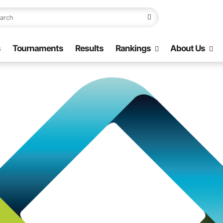
s
Tournaments
Results
Rankings
About Us