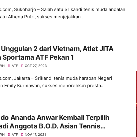
s.com, Sukoharjo – Salah satu Srikandi tenis muda andalan
atu Athena Putri, sukses menjejakkan ...
 Unggulan 2 dari Vietnam, Atlet JITA
a Sportama ATF Pekan 1
WN
ATF
OCT 27, 2023
s.com, Jakarta – Srikandi tenis muda harapan Negeri
en Emily Kurniawan, sukses menorehkan presta...
ildo Ananda Anwar Kembali Terpilih
di Anggota B.O.D. Asian Tennis
ation (ATF)
WN
ATF
NOV 17, 2021