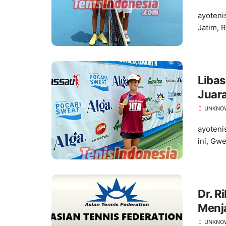
ayoteni
Jatim, R
Libas
Juar
UNKNO
ayoteni
ini, Gw
Dr. R
Menja
Feder
UNKNO