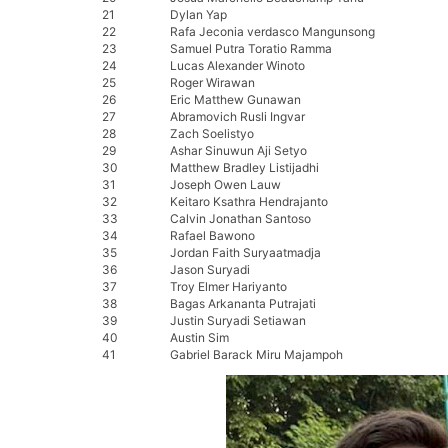
21
Dylan Yap
22
Rafa Jeconia verdasco Mangunsong
23
Samuel Putra Toratio Ramma
24
Lucas Alexander Winoto
25
Roger Wirawan
26
Eric Matthew Gunawan
27
Abramovich Rusli Ingvar
28
Zach Soelistyo
29
Ashar Sinuwun Aji Setyo
30
Matthew Bradley Listijadhi
31
Joseph Owen Lauw
32
Keitaro Ksathra Hendrajanto
33
Calvin Jonathan Santoso
34
Rafael Bawono
35
Jordan Faith Suryaatmadja
36
Jason Suryadi
37
Troy Elmer Hariyanto
38
Bagas Arkananta Putrajati
39
Justin Suryadi Setiawan
40
Austin Sim
41
Gabriel Barack Miru Majampoh