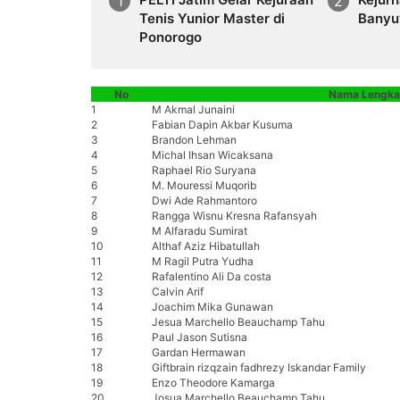
Tenis Yunior Master di
Banyu
Ponorogo
No
Nama Lengkap
1
M Akmal Junaini
2
Fabian Dapin Akbar Kusuma
3
Brandon Lehman
4
Michal Ihsan Wicaksana
5
Raphael Rio Suryana
6
M. Mouressi Muqorib
7
Dwi Ade Rahmantoro
8
Rangga Wisnu Kresna Rafansyah
9
M Alfaradu Sumirat
10
Althaf Aziz Hibatullah
11
M Ragil Putra Yudha
12
Rafalentino Ali Da costa
13
Calvin Arif
14
Joachim Mika Gunawan
15
Jesua Marchello Beauchamp Tahu
16
Paul Jason Sutisna
17
Gardan Hermawan
18
Giftbrain rizqzain fadhrezy Iskandar Family
19
Enzo Theodore Kamarga
20
Josua Marchello Beauchamp Tahu