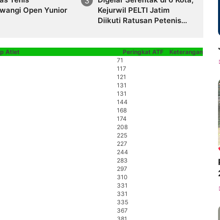
wangi Open Yunior
Kejurwil PELTI Jatim
Diikuti Ratusan Petenis
Yunior
 Atlet
Peringkat ATF
Keterangan
71
117
121
131
131
144
168
174
208
225
227
244
283
297
310
331
331
335
367
381