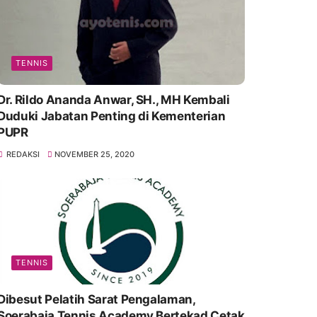
TENNIS
Dr. Rildo Ananda Anwar, SH., MH Kembali
Duduki Jabatan Penting di Kementerian
PUPR
REDAKSI
NOVEMBER 25, 2020
TENNIS
Dibesut Pelatih Sarat Pengalaman,
Soerabaja Tennis Academy Bertekad Cetak