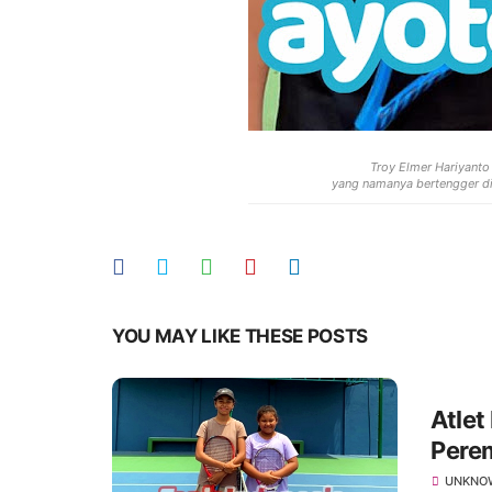
Troy Elmer Hariyanto 
yang namanya bertengger di 
YOU MAY LIKE THESE POSTS
Atlet
Pere
UNKNO