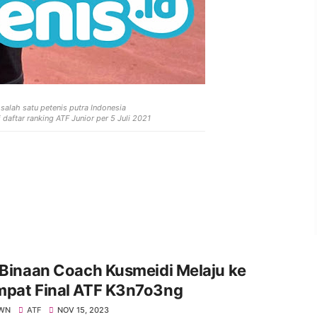
salah satu petenis putra Indonesia
daftar ranking ATF Junior per 5 Juli 2021
 Binaan Coach Kusmeidi Melaju ke
mpat Final ATF K3n7o3ng
WN
ATF
NOV 15, 2023