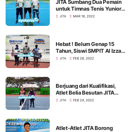
JITA Sumbang Dua Pemain
untuk Timnas Tenis Yunior
Indonesia
JITA
MAR 18, 2022
Hebat ! Belum Genap 15
Tahun, Siswi SMPIT Al Izzah
Serang Banten Juara
JITA
FEB 28, 2022
BritAma Open Tennis
Tournament
Berjuang dari Kualifikasi,
Atlet Belia Besutan JITA
Melesat ke Perempatfinal
JITA
FEB 24, 2022
BritAma Open Tennis
Tournament
Atlet-Atlet JITA Borong