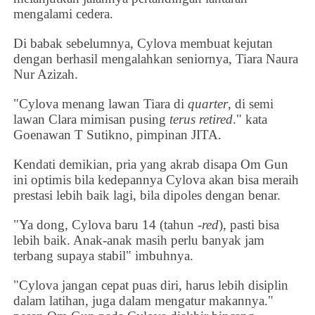
mengalami cedera.
Di babak sebelumnya,
Cylova membuat kejutan
dengan berhasil mengalahkan seniornya,
Tiara Naura
Nur Azizah.
"
Cylova m
enang lawan Tiara di
quarter
, di semi
lawan Clara mimisan pusing
terus retired
." kata
Goenawan T Sutikno, pimpinan JITA.
Kendati demikian, pria yang akrab disapa Om Gun
ini optimis bila kedepannya
Cylova akan bisa meraih
prestasi lebih baik lagi, bila dipoles dengan benar.
"
Ya dong,
Cylova
baru 14 (tahun -
red
), pasti bisa
lebih baik. Anak-anak masih perlu banyak jam
terbang supaya stabil
" imbuhnya.
"Cylova jangan cepat puas diri, harus lebih disiplin
dalam latihan, juga dalam mengatur makannya."