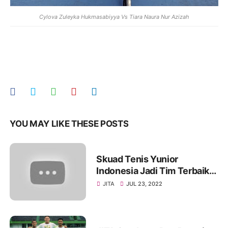
Cylova Zuleyka Hukmasabiyya Vs Tiara Naura Nur Azizah
YOU MAY LIKE THESE POSTS
Skuad Tenis Yunior
Indonesia Jadi Tim Terbaik
di Asia Tenggara. Ketum PP
JITA
JUL 23, 2022
PELTI: Prestasi kalian
membanggakan..