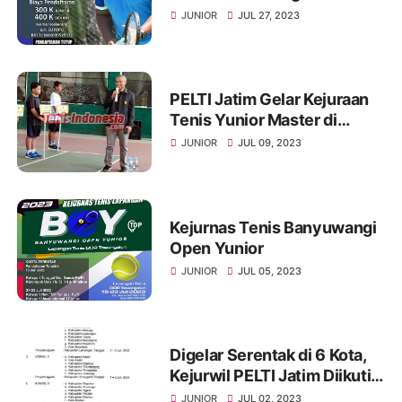
V/Brawijaya
JUNIOR
JUL 27, 2023
PELTI Jatim Gelar Kejuraan
Tenis Yunior Master di
Ponorogo
JUNIOR
JUL 09, 2023
Kejurnas Tenis Banyuwangi
Open Yunior
JUNIOR
JUL 05, 2023
Digelar Serentak di 6 Kota,
Kejurwil PELTI Jatim Diikuti
Ratusan Petenis Yunior
JUNIOR
JUL 02, 2023