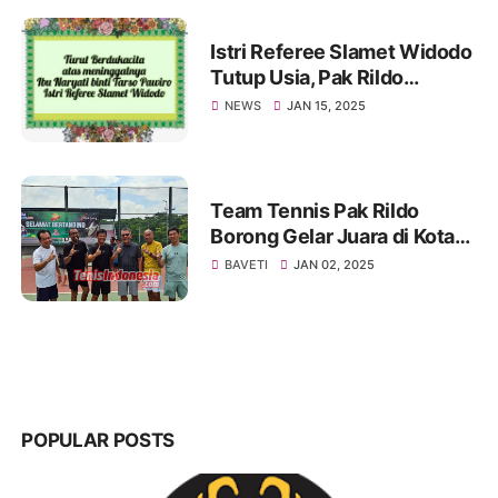
Istri Referee Slamet Widodo
Tutup Usia, Pak Rildo
Sampaikan Ucapan
NEWS
JAN 15, 2025
Belasungkawa
Team Tennis Pak Rildo
Borong Gelar Juara di Kota
Atlas
BAVETI
JAN 02, 2025
POPULAR POSTS