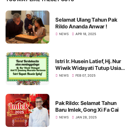
Selamat Ulang Tahun Pak
Rildo Ananda Anwar !
NEWS
APR 18, 2025
Istri Ir. Husein Latief, Hj. Nur
Wiwik Widayati Tutup Usia.
Pak Rildo Sampaikan
NEWS
FEB 07, 2025
Ucapan Belasungkawa
Pak Rildo: Selamat Tahun
Baru Imlek, Gong Xi Fa Cai
NEWS
JAN 28, 2025