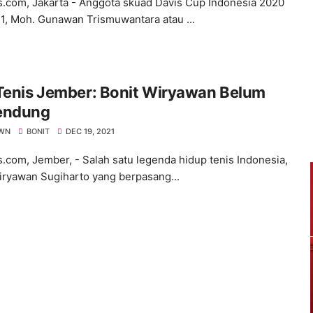
s.com, Jakarta - Anggota skuad Davis Cup Indonesia 2020
1, Moh. Gunawan Trismuwantara atau ...
Tenis Jember: Bonit Wiryawan Belum
endung
WN
BONIT
DEC 19, 2021
s.com, Jember, - Salah satu legenda hidup tenis Indonesia,
iryawan Sugiharto yang berpasang...