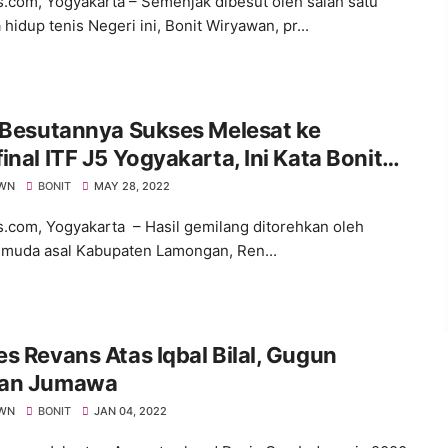
s.com, Yogyakarta – Semenjak dibesut oleh salah satu
hidup tenis Negeri ini, Bonit Wiryawan, pr...
 Besutannya Sukses Melesat ke
inal ITF J5 Yogyakarta, Ini Kata Bonit
awan
WN
BONIT
MAY 28, 2022
s.com, Yogyakarta – Hasil gemilang ditorehkan oleh
 muda asal Kabupaten Lamongan, Ren...
s Revans Atas Iqbal Bilal, Gugun
an Jumawa
WN
BONIT
JAN 04, 2022