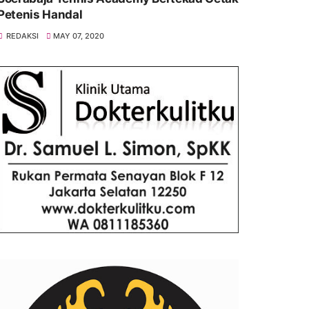
Petenis Handal
REDAKSI
MAY 07, 2020