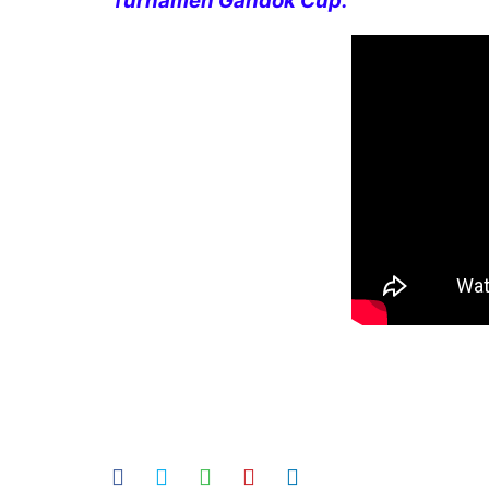
Turnamen Gandok Cup: