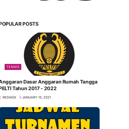
POPULAR POSTS
TENNIS
Anggaran Dasar Anggaran Rumah Tangga
PELTI Tahun 2017 - 2022
REDAKSI
JANUARY 15, 2021