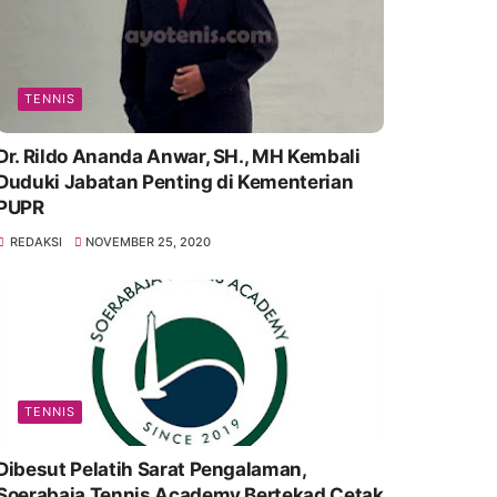
TENNIS
Dr. Rildo Ananda Anwar, SH., MH Kembali
Duduki Jabatan Penting di Kementerian
PUPR
REDAKSI
NOVEMBER 25, 2020
TENNIS
Dibesut Pelatih Sarat Pengalaman,
Soerabaja Tennis Academy Bertekad Cetak