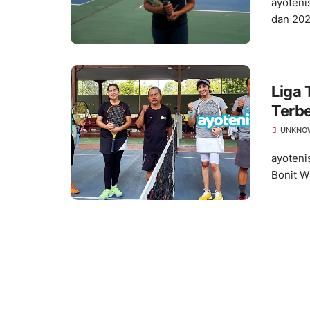
ayoteni
dan 202
Liga 
Terb
UNKNO
ayoteni
Bonit W