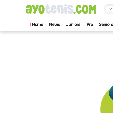
Home
News
Juniors
Pro
Senior