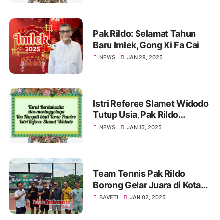
Pak Rildo: Selamat Tahun
Baru Imlek, Gong Xi Fa Cai
NEWS
JAN 28, 2025
Istri Referee Slamet Widodo
Tutup Usia, Pak Rildo
Sampaikan Ucapan
NEWS
JAN 15, 2025
Belasungkawa
Team Tennis Pak Rildo
Borong Gelar Juara di Kota
Atlas
BAVETI
JAN 02, 2025