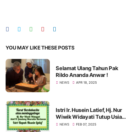
YOU MAY LIKE THESE POSTS
Selamat Ulang Tahun Pak
Rildo Ananda Anwar !
NEWS
APR 18, 2025
Istri Ir. Husein Latief, Hj. Nur
Wiwik Widayati Tutup Usia.
Pak Rildo Sampaikan
NEWS
FEB 07, 2025
Ucapan Belasungkawa