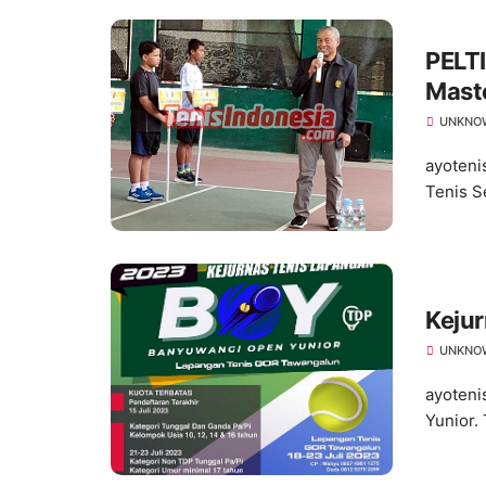
PELTI
Mast
UNKNO
ayoteni
Tenis S
Keju
UNKNO
ayoteni
Yunior.