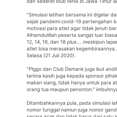
dan sederet klub tenis di Jawa Timur la
"Simulasi latihan bersama ini digelar
sejak pandemi covid-19 pertengahan bu
motivasi para atlet agar tidak jenuh be
A
lhamdulillah peserta sangat luar bias
12, 14, 16, dan 18
plus
.... meskipun la
atlet bisa merasakan kegembiraannya..
Selasa (21 Juli 2020).
"Plggo dan Club Demank juga ikut andi
terima kasih juga kepada sponsor piha
makan siang, tidak hanya untuk para at
orang tua maupun penonton." imbuhny
Ditambahkannya pula, pada simulasi la
nomor tunggal namun juga nomor ganda
secara acak dan tidak harus dari satu 