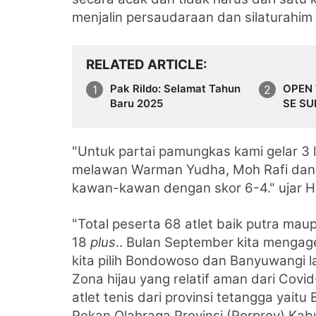
menjalin
persaudaraan dan silaturahi
RELATED ARTICLE
Pak Rildo: Selamat Tahun
OPEN
Baru 2025
SE S
"Untuk partai pamungkas kami gelar 3 
melawan
Warman Yudha, Moh Rafi dan
kawan-kawan dengan skor 6-4." ujar
H
"Total peserta 68 atlet baik putra maup
18
plus
..
Bulan September kita mengag
kita pilih Bondowoso dan Banyuwangi 
Zona hijau yang relatif aman dari Cov
atlet tenis dari provinsi tetangga yaitu 
Pekan Olahraga Provinsi (Porprov) Kab