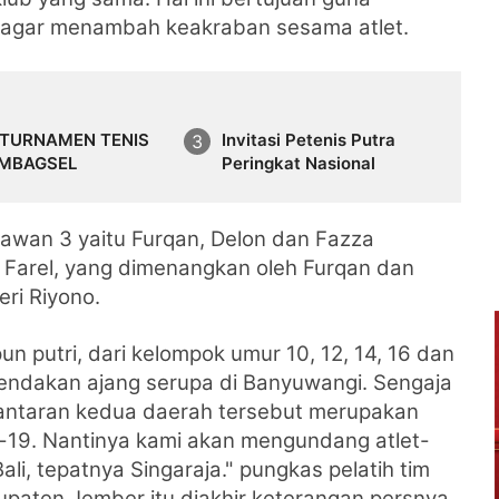
m agar menambah keakraban sesama atlet.
 TURNAMEN TENIS
Invitasi Petenis Putra
UMBAGSEL
Peringkat Nasional
lawan 3 yaitu
Furqan, Delon dan Fazza
 Farel, yang dimenangkan oleh
Furqan dan
eri Riyono.
un putri, dari kelompok umur 10, 12, 14, 16 dan
endakan ajang serupa di Banyuwangi. Sengaja
lantaran kedua daerah tersebut merupakan
id-19. Nantinya kami akan mengundang atlet-
Bali, tepatnya Singaraja." pungkas pelatih tim
upaten Jember itu diakhir keterangan persnya.