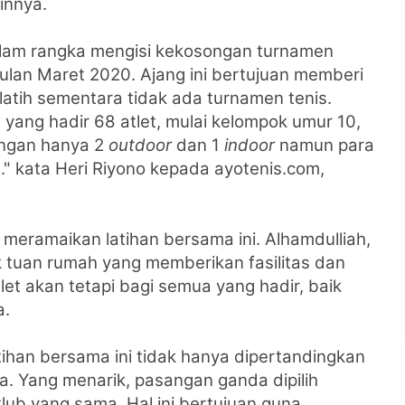
innya.
 dalam rangka mengisi kekosongan turnamen
lan Maret 2020. Ajang ini bertujuan
memberi
rlatih sementara tidak ada turnamen tenis.
a yang hadir 68 atlet, mulai kelompok umur 10,
pangan hanya 2
outdoor
dan 1
indoor
namun para
." kata
Heri Riyono kepada ayotenis.com,
l meramaikan latihan bersama ini.
Alhamdulliah,
k tuan rumah yang memberikan fasilitas dan
let akan tetapi bagi semua yang hadir, baik
a.
tihan bersama ini tidak hanya dipertandingkan
. Yang menarik, pasangan ganda dipilih
klub yang sama. Hal ini bertujuan guna