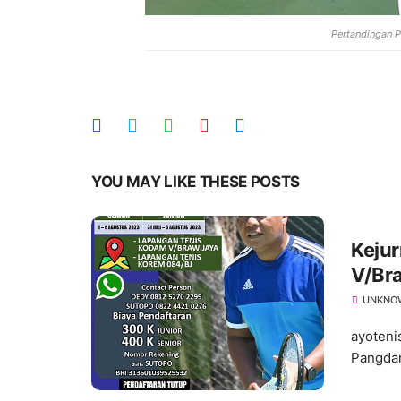
Pertandingan 
YOU MAY LIKE THESE POSTS
Kejur
V/Br
UNKNO
ayoteni
Pangdam