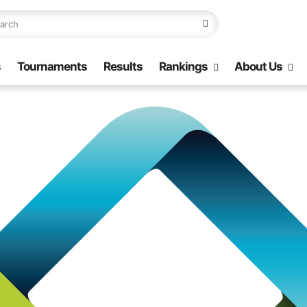
s
Tournaments
Results
Rankings
About Us