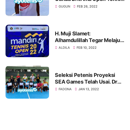
Tournament, Ini Kata Gugun
GUGUN
FEB 26, 2022
H. Muji Slamet:
Alhamdulillah Tegar Melaju
ke Perempatfinal Mandiri
ALDILA
FEB 10, 2022
Tennis Open
Seleksi Petenis Proyeksi
SEA Games Telah Usai. Dr
Rildo Ananda Anwar Imbau
FADONA
JAN 13, 2022
Atlet Bersiap Tatap Seleksi
Asian Games