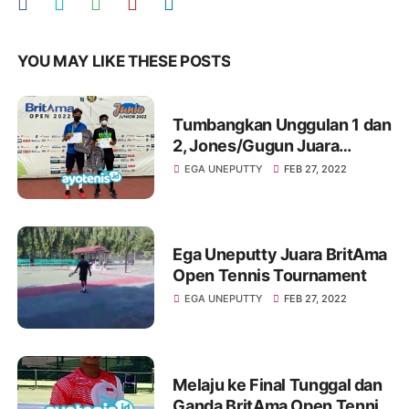
YOU MAY LIKE THESE POSTS
Tumbangkan Unggulan 1 dan
2, Jones/Gugun Juara
BritAma Open Tennis
EGA UNEPUTTY
FEB 27, 2022
Tournament
Ega Uneputty Juara BritAma
Open Tennis Tournament
EGA UNEPUTTY
FEB 27, 2022
Melaju ke Final Tunggal dan
Ganda BritAma Open Tennis