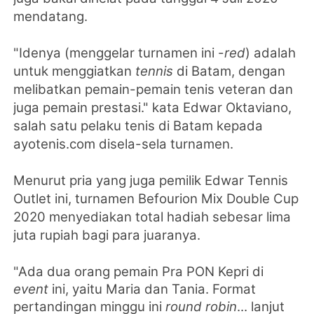
mendatang.
"Idenya (menggelar turnamen ini -
red
) adalah
untuk menggiatkan
tennis
di Batam, dengan
melibatkan pemain-pemain tenis veteran dan
juga pemain prestasi." kata Edwar Oktaviano,
salah satu pelaku tenis di Batam kepada
ayotenis.com disela-sela turnamen.
Menurut pria yang juga pemilik Edwar Tennis
Outlet ini, turnamen
Befourion Mix Double Cup
2020 menyediakan total hadiah sebesar lima
juta rupiah bagi para juaranya.
"Ada dua orang pemain Pra PON Kepri di
event
ini, yaitu Maria dan Tania.
Format
pertandingan minggu ini
round robin
... lanjut