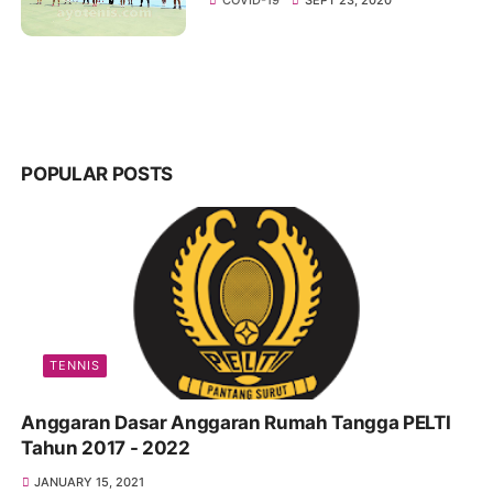
POPULAR POSTS
TENNIS
Anggaran Dasar Anggaran Rumah Tangga PELTI
Tahun 2017 - 2022
JANUARY 15, 2021