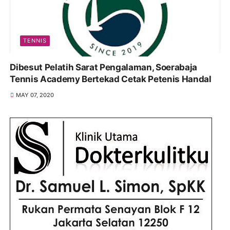
TENNIS
Dibesut Pelatih Sarat Pengalaman, Soerabaja
Tennis Academy Bertekad Cetak Petenis Handal
MAY 07, 2020