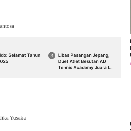
antosa
ldo: Selamat Tahun
Libas Pasangan Jepang,
2025
Duet Atlet Besutan AD
Tennis Academy Juara ITF
J30 Yogyakarta
dika Yusaka