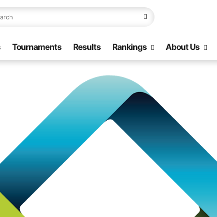
s
Tournaments
Results
Rankings
About Us