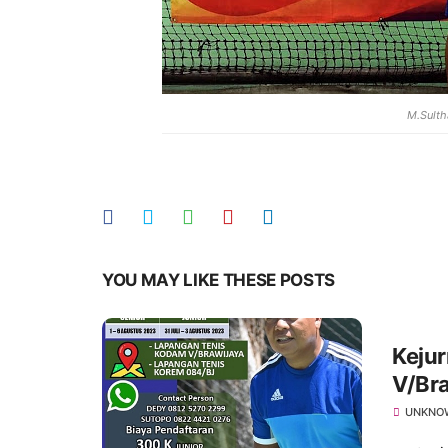
M.Sult
YOU MAY LIKE THESE POSTS
Kejur
V/Br
UNKNO