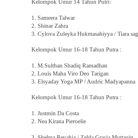
Kelompok Umur 14 Tahun Putri
:
1. Sameera Talwar
2. Shinar Zahra
3. Cylova Zuleyka Hukmasabiyya / Tiara sag
Kelompok Umur
16-18
Tahun Putra
:
1. M.Sulthan Shadiq Ramadhan
2. Louis Maha Viro Deo Tarigan
3. Elsyaday Yoga MP / Audric Madyapanna
Kelompok Umur
16-18
Tahun Putra
:
1. Justmin Da Costa
2. Nea Kirana Pieroelie
3. Shelma Revahia / Zelda Gracia Muttaqin