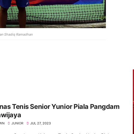
han Shadiq Ramadhan
nas Tenis Senior Yunior Piala Pangdam
awijaya
WN
JUNIOR
JUL 27, 2023