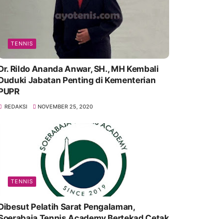
TENNIS
Dr. Rildo Ananda Anwar, SH., MH Kembali
Duduki Jabatan Penting di Kementerian
PUPR
REDAKSI
NOVEMBER 25, 2020
TENNIS
Dibesut Pelatih Sarat Pengalaman,
Soerabaja Tennis Academy Bertekad Cetak