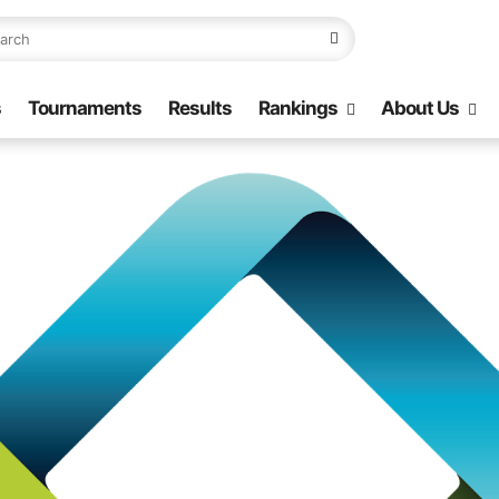
s
Tournaments
Results
Rankings
About Us