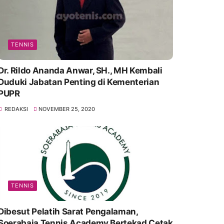
TENNIS
Dr. Rildo Ananda Anwar, SH., MH Kembali
Duduki Jabatan Penting di Kementerian
PUPR
REDAKSI
NOVEMBER 25, 2020
TENNIS
Dibesut Pelatih Sarat Pengalaman,
Soerabaja Tennis Academy Bertekad Cetak