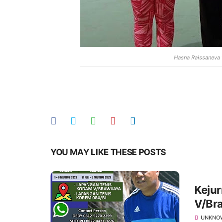
Hasna Raissaneva 
YOU MAY LIKE THESE POSTS
Kejur
V/Br
UNKNO