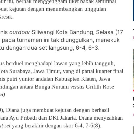
ur itu,
berhak menggenggam tiket babak semi
final
embuat kejutan dengan menumbangkan unggulan
resik.
enis
outdoor
Siliwangi
Kota Bandung, Selasa (17
 pada turnamen ini tak diunggulkan, menekuk
u dengan dua set langsung, 6-4, 6-3.
rus berduel menghadapi lawan yang lebih tangguh,
ota Surabaya, Jawa Timur, yang di partai kuarter final
enis putri yunior andalan Kabuapten Klaten, Jawa
tandingan antara
Bunga Nuraini
versus
Grifith Rose
om
)
), Diana juga membuat kejutan dengan berhasil
rana Ayu Pribadi dari DKI Jakarta. Diana menyisihkan
t set
yang berakhir dengan skor 6-4, 7-6(8).