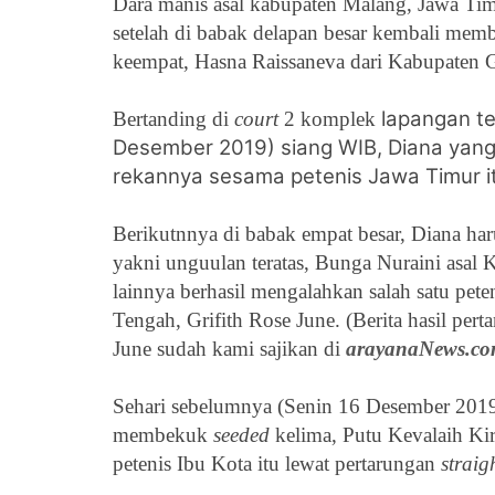
Dara manis asal kabupaten Malang, Jawa Tim
setelah di babak delapan besar kembali m
keempat,
Hasna Raissaneva dari Kabupaten G
lapangan t
Bertanding di
court
2 komplek
Desember 2019) siang WIB, Diana yang
rekannya sesama petenis Jawa Timur it
Berikutnnya di babak empat besar, Diana ha
yakni unguulan teratas,
Bunga Nuraini asal K
lainnya berhasil mengalahkan
salah satu pet
Tengah, Grifith Rose June. (Berita hasil per
June sudah kami sajikan di
arayanaNews.c
Sehari sebelumnya (Senin 16 Desember 2019
membekuk
seeded
kelima, Putu Kevalaih Ki
petenis Ibu Kota itu lewat pertarungan
straigh