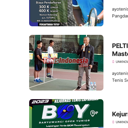
ayoteni
Pangdam
PELTI
Mast
UNKNO
ayoteni
Tenis S
Keju
UNKNO