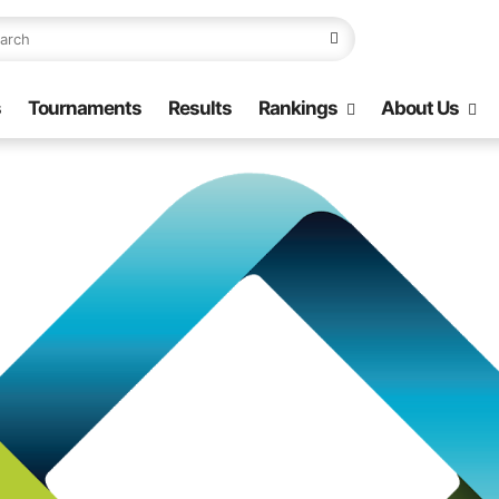
s
Tournaments
Results
Rankings
About Us