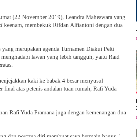
 Jumat (22 November 2019),
Leandra Maheswara yang
ed
keenam, membekuk
Rifdan Alfiantoni dengan dua
is yang merupakan agenda Turnamen Diakui Pelti
 menghadapi lawan yang lebih tangguh, yaitu Raid
atas.
 menjejakkan kaki ke babak 4 besar menyusul
 final atas petenis andalan tuan rumah, Rafi Yuda
anan
Rafi Yuda Pramana juga dengan kemenangan dua
ing dan percaya diri membuat saya bermain bagus."