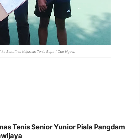
 ke Semifinal Kejurnas Tenis Bupati Cup Ngawi
nas Tenis Senior Yunior Piala Pangdam
awijaya