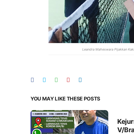
Leandra Maheswara Pijakkan Kaki
YOU MAY LIKE THESE POSTS
Kejur
V/Br