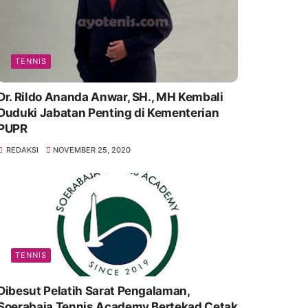
TENNIS
Dr. Rildo Ananda Anwar, SH., MH Kembali
Duduki Jabatan Penting di Kementerian
PUPR
REDAKSI
NOVEMBER 25, 2020
TENNIS
Dibesut Pelatih Sarat Pengalaman,
Soerabaja Tennis Academy Bertekad Cetak