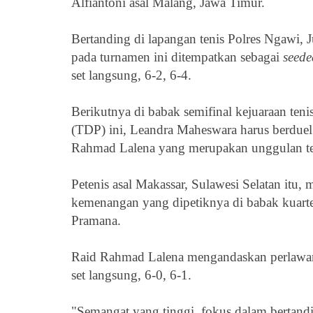
Alfiantoni
asal Malang, Jawa Timur.
Bertanding di lapangan tenis Polres Ngawi,
pada turnamen ini ditempatkan sebagai
seed
set langsung, 6-2, 6-4.
Berikutnya di babak semifinal
kejuaraan ten
(TDP) ini,
Leandra Maheswara harus berduel
Rahmad Lalena yang merupakan unggulan ter
Petenis asal
Makassar, Sulawesi Selatan itu,
kemenangan yang dipetiknya di babak kuarter
Pramana.
Raid Rahmad Lalena mengandaskan perlaw
set langsung, 6-0, 6-1.
"Semangat yang tinggi, fokus dalam bertand