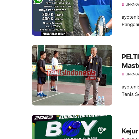
UNKNO
ayoteni
Pangdam
PELTI
Mast
UNKNO
ayoteni
Tenis S
Keju