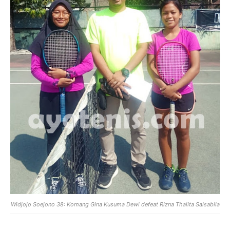
Widjojo Soejono 38: Komang Gina Kusuma Dewi defeat Rizna Thalita Salsabila