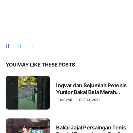
YOU MAY LIKE THESE POSTS
Ingvar dan Sejumlah Petenis
Yunior Bakal Bela Merah
Putih di Amerika Serikat
INGVAR
OCT 14, 2021
Bakal Jajal Persaingan Tenis