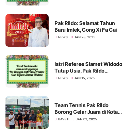
Ucapan Belasungkawa
Pak Rildo: Selamat Tahun
Baru Imlek, Gong Xi Fa Cai
NEWS
JAN 28, 2025
Istri Referee Slamet Widodo
Tutup Usia, Pak Rildo
Sampaikan Ucapan
NEWS
JAN 15, 2025
Belasungkawa
Team Tennis Pak Rildo
Borong Gelar Juara di Kota
Atlas
BAVETI
JAN 02, 2025