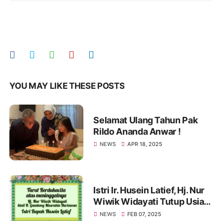
YOU MAY LIKE THESE POSTS
Selamat Ulang Tahun Pak
Rildo Ananda Anwar !
NEWS
APR 18, 2025
Istri Ir. Husein Latief, Hj. Nur
Wiwik Widayati Tutup Usia.
Pak Rildo Sampaikan
NEWS
FEB 07, 2025