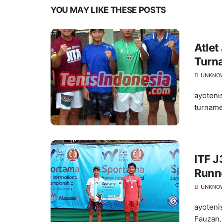
YOU MAY LIKE THESE POSTS
Atlet
Turn
Suks
UNKNO
ayoteni
turname
ITF J
Runn
UNKNO
ayoteni
Fauzan,