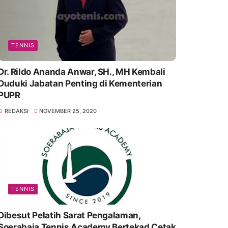
TENNIS
Dr. Rildo Ananda Anwar, SH., MH Kembali
Duduki Jabatan Penting di Kementerian
PUPR
REDAKSI
NOVEMBER 25, 2020
TENNIS
Dibesut Pelatih Sarat Pengalaman,
Soerabaja Tennis Academy Bertekad Cetak