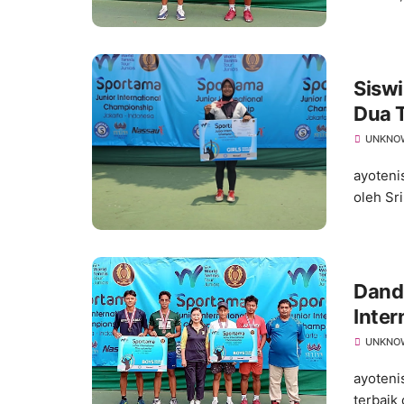
Siswi
Dua T
UNKNO
ayoteni
oleh Sr
Dandi
Inter
UNKNO
ayotenis
terbaik 