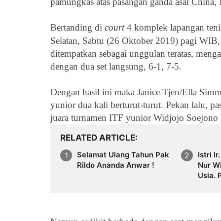
pamungkas atas
pasangan ganda
asal China
Bertanding di
court
4 komplek lapangan ten
Selatan, Sabtu (26 Oktober 2019) pagi WIB
ditempatkan sebagai unggulan teratas, menga
dengan dua set langsung, 6-1, 7-5.
Dengan hasil ini maka
Janice Tjen/
Ella Simm
yunior dua kali berturut-turut. Pekan lalu, 
juara turnamen ITF yunior Widjojo Soejono 
RELATED ARTICLE
Selamat Ulang Tahun Pak
Istri I
Rildo Ananda Anwar !
Nur W
Usia. 
Ucapa