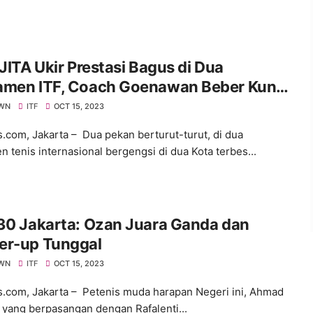
 JITA Ukir Prestasi Bagus di Dua
amen ITF, Coach Goenawan Beber Kunci
es
WN
ITF
OCT 15, 2023
s.com, Jakarta – Dua pekan berturut-turut, di dua
n tenis internasional bergengsi di dua Kota terbes...
30 Jakarta: Ozan Juara Ganda dan
er-up Tunggal
WN
ITF
OCT 15, 2023
s.com, Jakarta – Petenis muda harapan Negeri ini, Ahmad
 yang berpasangan dengan Rafalenti...