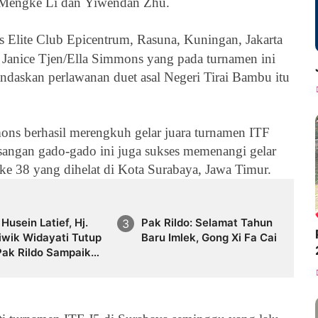
, Mengke Li dan Yiwendan Zhu.
is
Elite Club Epicentrum, Rasuna, Kuningan, Jakarta
,
Janice Tjen/
Ella Simmons yang pada turnamen ini
ndaskan perlawanan duet asal Negeri Tirai Bambu itu
ons berhasil merengkuh gelar juara turnamen ITF
pasangan gado-gado ini juga sukses memenangi gelar
ke 38 yang dihelat di Kota Surabaya, Jawa Timur.
r. Husein Latief, Hj.
Pak Rildo: Selamat Tahun
iwik Widayati Tutup
Baru Imlek, Gong Xi Fa Cai
Pak Rildo Sampaikan
n Belasungkawa