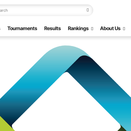
s
Tournaments
Results
Rankings
About Us