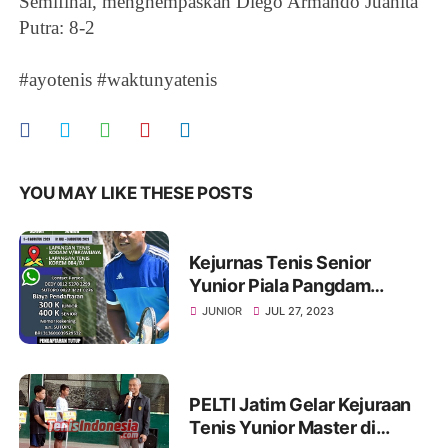
Semifinal, menghempaskan
Diego Armando Juanita
Putra
: 8-2
#ayotenis #waktunyatenis
YOU MAY LIKE THESE POSTS
Kejurnas Tenis Senior
Yunior Piala Pangdam
V/Brawijaya
JUNIOR
JUL 27, 2023
PELTI Jatim Gelar Kejuraan
Tenis Yunior Master di