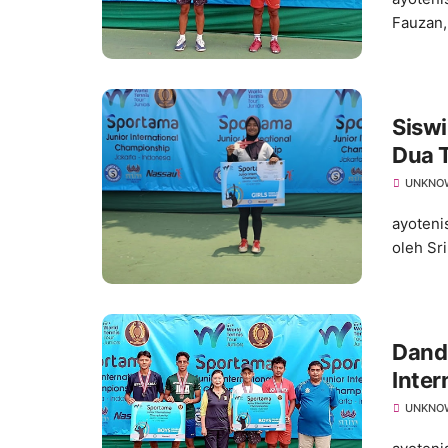
Fauzan,
Siswi
Dua T
UNKNO
ayoteni
oleh Sr
Dandi
Inter
UNKNO