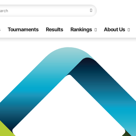
s
Tournaments
Results
Rankings
About Us