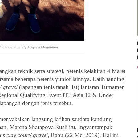
li bersama Shirly Arayana Megatama
gkan teknik serta strategi, petenis kelahiran
4 Maret
ersama beberapa petenis yunior lainnya. Latih tanding
/ gravel
(lapangan tenis tanah liat) lantaran
Turnamen
 Regional Qualifying Event ITF Asia 12 & Under
apangan dengan jenis tersebut.
menyaksikan langsung latihan saudara kandung
aan
,
Marcha Sharapova Rusli itu, Ingvar tampak
nis
clay court/ gravel
, Rabu (22 Mei 2019). Hal ini