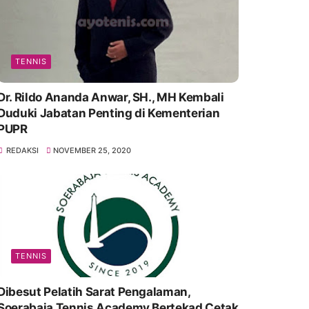
TENNIS
Dr. Rildo Ananda Anwar, SH., MH Kembali
Duduki Jabatan Penting di Kementerian
PUPR
REDAKSI
NOVEMBER 25, 2020
TENNIS
Dibesut Pelatih Sarat Pengalaman,
Soerabaja Tennis Academy Bertekad Cetak