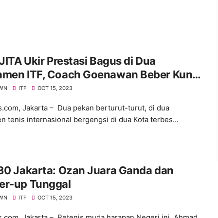
 JITA Ukir Prestasi Bagus di Dua
amen ITF, Coach Goenawan Beber Kunci
es
WN
ITF
OCT 15, 2023
s.com, Jakarta – Dua pekan berturut-turut, di dua
n tenis internasional bergengsi di dua Kota terbes...
30 Jakarta: Ozan Juara Ganda dan
er-up Tunggal
WN
ITF
OCT 15, 2023
s.com, Jakarta – Petenis muda harapan Negeri ini, Ahmad