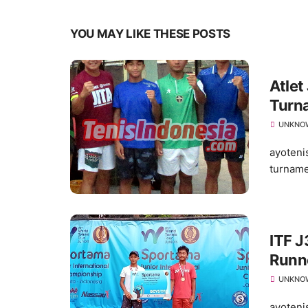
YOU MAY LIKE THESE POSTS
Atlet
Turn
Suks
UNKNO
ayoteni
turname
ITF J
Runn
UNKNO
ayoteni