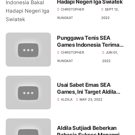
Hadapi Negeri Iga Swiatek
CHRISTOPHER
SEPT 12,
RUNGKAT
2022
Punggawa Tenis SEA
Games Indonesia Terima
Tanda Mata dari H. Djan
CHRISTOPHER
JUN 01,
Faridz
RUNGKAT
2022
Usai Sabet Emas SEA
Games, Ini Target Aldila
Sutjiadi di French Open
ALDILA
MAY 23, 2022
Aldila Sutjiadi Beberkan
Rahasia Sukses Menangi