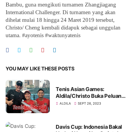
Bambu, guna mengikuti turnamen Zhangjiagang
International Challenger. Di turnamen yang akan
dihelat mulai 18 hingga 24 Maret 2019 tersebut,
Christo/ Cheng kembali didapuk sebagai unggulan
utama. #ayotenis #waktunyatenis
YOU MAY LIKE THESE POSTS
Tenis Asian Games:
Aldila/Christo Buka Peluang
Pertahankan Emas
ALDILA
SEPT 26, 2023
Davis Cup: Indonesia Bakal