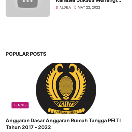
Final SEA Games Hanoi
ALDILA
MAY 22, 2022
POPULAR POSTS
TENNIS
Anggaran Dasar Anggaran Rumah Tangga PELTI
Tahun 2017 - 2022