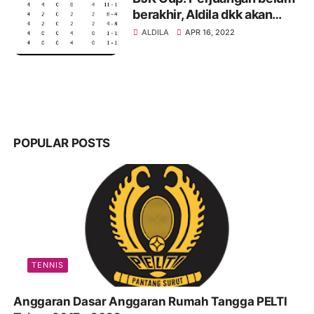
berakhir, Aldila dkk akan
lakoni laga pamungkas
ALDILA
APR 16, 2022
kontra Selandia Baru
POPULAR POSTS
TENNIS
Anggaran Dasar Anggaran Rumah Tangga PELTI