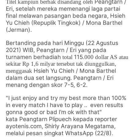
Peangtarn /
Titel kampiun berhak disandang oleh
Eri, setelah mereka memenangi laga partai
final melawan pasangan beda negara, Hsieh
Yu Chieh (Repuplik Tingkok) / Mona Barthel
(Jerman).
Bertanding pada hari Minggu (22 Agustus
2021) WIB,
Peangtarn / Eri yang pada
turnamen
berhadiah
115
total
.000 dollar AS atau
sekitar
Rp 1,6 milyar tersebut tak diunggulkan,
Hsieh Yu Chieh / Mona Barthel
menggasak
dalam dua set langsung.
Peangtarn / Eri
menang dengan skor 7-5, 6-2.
"I just enjoy and try my best more than 100%
in every match I have to play .. even results
gonna good or bad I’m ok with that"
kata
Peangtarn Plipuech kepada reporter
ayotenis.com, Shirly Arayana Megatama,
melalui pesan singkat WhatsApp (22/8).