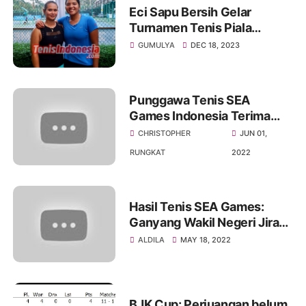
Eci Sapu Bersih Gelar
Turnamen Tenis Piala
Gubernur DKI Jakarta
GUMULYA
DEC 18, 2023
Punggawa Tenis SEA
Games Indonesia Terima
Tanda Mata dari H. Djan
CHRISTOPHER
JUN 01,
Faridz
RUNGKAT
2022
Hasil Tenis SEA Games:
Ganyang Wakil Negeri Jiran,
Rifqi Fitriadi Melesat ke
ALDILA
MAY 18, 2022
Perempatfinal
BJK Cup: Perjuangan belum