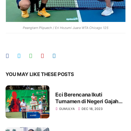
Peangtarn Plipuech / Eri Hozumi Juara WTA Chicago 125
YOU MAY LIKE THESE POSTS
Eci Berencana Ikuti
Turnamen di Negeri Gajah
Putih Usai Juarai Piala
GUMULYA
DEC 18, 2023
Gubernur DKI Jakarta